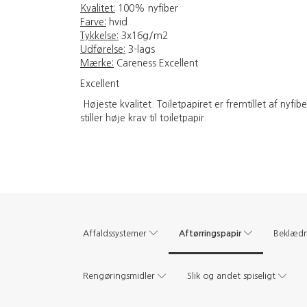
Kvalitet:
100% nyfiber
Farve:
hvid
Tykkelse:
3x16g/m2
Udførelse:
3-lags
Mærke:
Careness Excellent
Excellent
Højeste kvalitet. Toiletpapiret er fremtillet af nyf
stiller høje krav til toiletpapir.
Aftørringspapir
Affaldssystemer
Beklæd
Rengøringsmidler
Slik og andet spiseligt