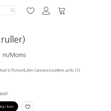
uller)
0
m/Moms
s hvid 9,75cmx34,20m Careness Excellent, pr/ks (72
6047
æg i kurv