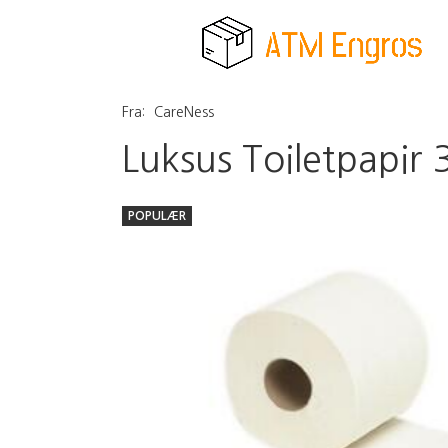
Fra:
CareNess
Luksus Toiletpapir
POPULÆR