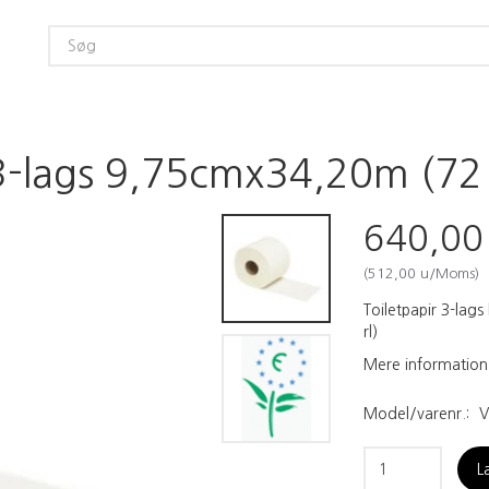
 3-lags 9,75cmx34,20m (72 r
640,0
(
512,00
u/Moms
)
Toiletpapir 3-lag
rl)
Mere information
Model/varenr.:
V
L