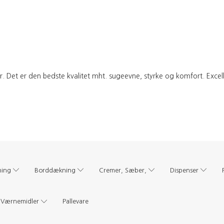
iber. Det er den bedste kvalitet mht. sugeevne, styrke og komfort. Exc
ning
Borddækning
Cremer, Sæber,
Dispenser
Værnemidler
Pallevare