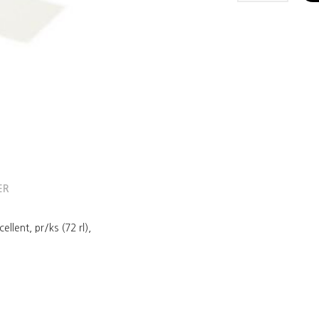
ER
llent, pr/ks (72 rl),