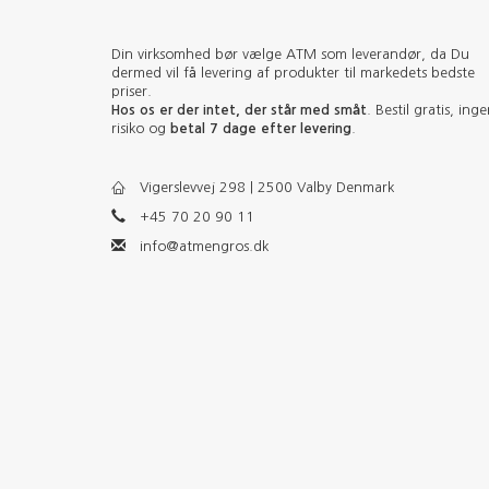
Din virksomhed bør vælge ATM som leverandør, da Du
dermed vil få levering af produkter til markedets bedste
priser.
Hos os er der intet, der står med småt
. Bestil gratis, ing
risiko og
betal 7 dage efter levering
.
Vigerslevvej 298 | 2500 Valby Denmark
+45 70 20 90 11
info@atmengros.dk