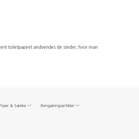
ellent toiletpapiret andvendes de steder, hvor man
Poser & Sække
Rengøringsartikler