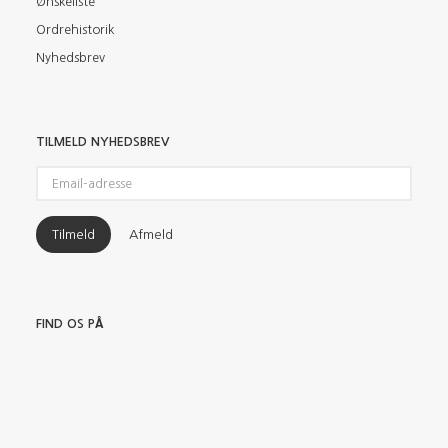
Ønskeliste
Ordrehistorik
Nyhedsbrev
TILMELD NYHEDSBREV
Email-
adresse
Tilmeld
Afmeld
FIND OS PÅ