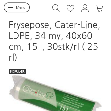
Menu
Skifte navigation
Frysepose, Cater-Line,
LDPE, 34 my, 40x60
cm, 15 l, 30stk/rl ( 25
rl)
POPULÆR