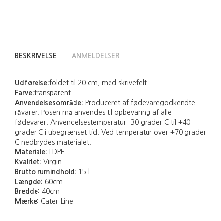
BESKRIVELSE
ANMELDELSER
Udførelse:
foldet til 20 cm, med skrivefelt
Farve:
transparent
Anvendelsesområde:
Produceret af fødevaregodkendte
råvarer. Posen må anvendes til opbevaring af alle
fødevarer. Anvendelsestemperatur -30 grader C til +40
grader C i ubegrænset tid. Ved temperatur over +70 grader
C nedbrydes materialet.
Materiale:
LDPE
Kvalitet:
Virgin
Brutto rumindhold:
15 l
Længde:
60cm
Bredde:
40cm
Mærke:
Cater-Line