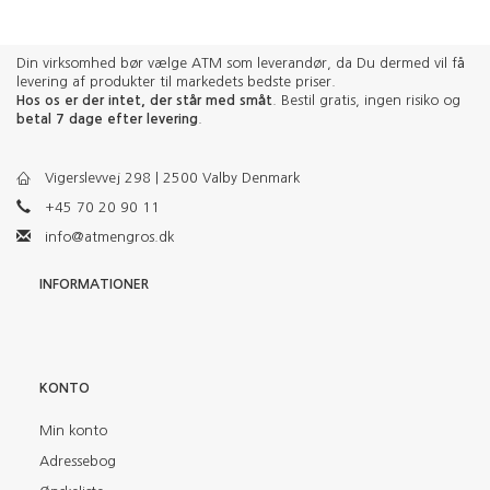
Din virksomhed bør vælge ATM som leverandør, da Du dermed vil få
levering af produkter til markedets bedste priser.
Hos os er der intet, der står med småt
. Bestil gratis, ingen risiko og
betal 7 dage efter levering
.
Vigerslevvej 298 | 2500 Valby Denmark
+45 70 20 90 11
info@atmengros.dk
INFORMATIONER
KONTO
Min konto
Adressebog