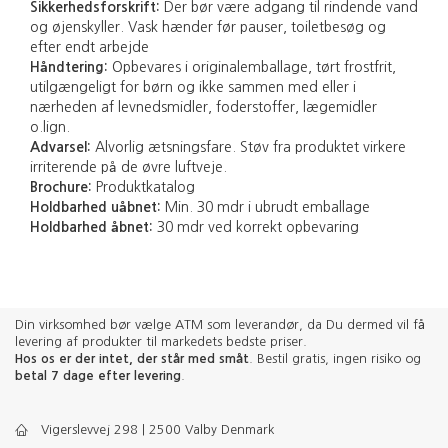
Sikkerhedsforskrift:
Der bør være adgang til rindende vand
og øjenskyller. Vask hænder før pauser, toiletbesøg og
efter endt arbejde
Håndtering:
Opbevares i originalemballage, tørt frostfrit,
utilgængeligt for børn og ikke sammen med eller i
nærheden af levnedsmidler, foderstoffer, lægemidler
o.lign.
Advarsel:
Alvorlig ætsningsfare. Støv fra produktet virkere
irriterende på de øvre luftveje.
Brochure:
Produktkatalog
Holdbarhed uåbnet:
Min. 30 mdr i ubrudt emballage
Holdbarhed åbnet:
30 mdr ved korrekt opbevaring
Din virksomhed bør vælge ATM som leverandør, da Du dermed vil få
levering af produkter til markedets bedste priser.
Hos os er der intet, der står med småt
. Bestil gratis, ingen risiko og
betal 7 dage efter levering
.
Vigerslevvej 298 | 2500 Valby Denmark