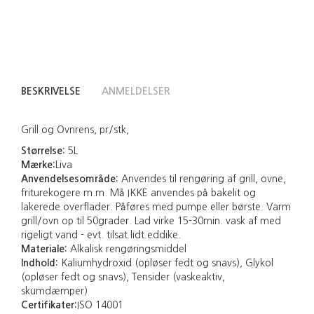
BESKRIVELSE
ANMELDELSER
Grill og Ovnrens, pr/stk,
Størrelse:
5L
Mærke:
Liva
Anvendelsesområde:
Anvendes til rengøring af grill, ovne,
friturekogere m.m. Må IKKE anvendes på bakelit og
lakerede overflader. Påføres med pumpe eller børste. Varm
grill/ovn op til 50grader. Lad virke 15-30min. vask af med
rigeligt vand - evt. tilsat lidt eddike.
Materiale:
Alkalisk rengøringsmiddel
Indhold:
Kaliumhydroxid (opløser fedt og snavs), Glykol
(opløser fedt og snavs), Tensider (vaskeaktiv,
skumdæmper)
Certifikater:
ISO 14001