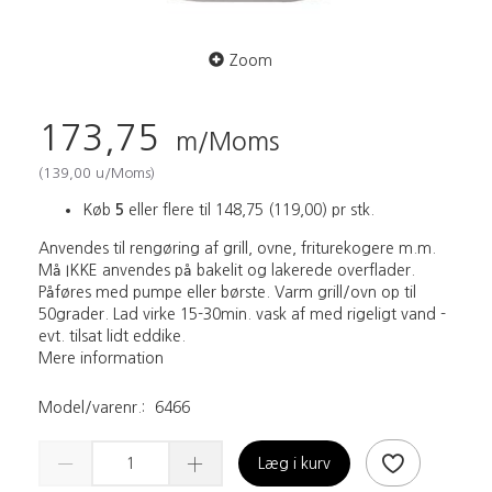
Zoom
173,75
m/Moms
(
139,00
u/Moms
)
Køb
5
eller flere til
148,75
(
119,00
)
pr stk.
Anvendes til rengøring af grill, ovne, friturekogere m.m.
Må IKKE anvendes på bakelit og lakerede overflader.
Påføres med pumpe eller børste. Varm grill/ovn op til
50grader. Lad virke 15-30min. vask af med rigeligt vand -
evt. tilsat lidt eddike.
Mere information
Model/varenr.:
6466
Læg i kurv