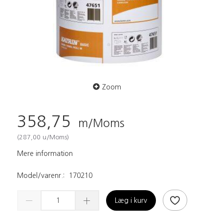
Zoom
358,75
m/Moms
(
287,00
u/Moms
)
Mere information
Model/varenr.:
170210
Læg i kurv