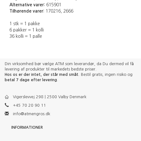
Alternative varer:
615901
Tilhørende varer:
170216, 2666
1 stk = 1 pakke
6 pakker = 1 kolli
36 kolli = 1 palle
Din virksomhed bør vælge ATM som leverandør, da Du dermed vil få
levering af produkter til markedets bedste priser.
Hos os er der intet, der står med småt
. Bestil gratis, ingen risiko og
betal 7 dage efter levering
.
Vigerslevvej 298 | 2500 Valby Denmark
+45 70 20 90 11
info@atmengros.dk
INFORMATIONER