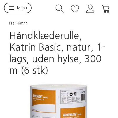
Menu
Skifte navigation
Fra:
Katrin
Håndklæderulle,
Katrin Basic, natur, 1-
lags, uden hylse, 300
m (6 stk)