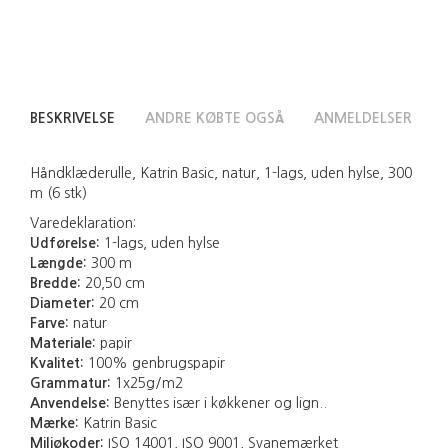
BESKRIVELSE
ANDRE KØBTE OGSÅ
ANMELDELSER
Håndklæderulle, Katrin Basic, natur, 1-lags, uden hylse, 300
m (6 stk)
Varedeklaration:
Udførelse:
1-lags, uden hylse
Længde:
300 m
Bredde:
20,50 cm
Diameter:
20 cm
Farve:
natur
Materiale:
papir
Kvalitet:
100% genbrugspapir
Grammatur:
1x25g/m2
Anvendelse:
Benyttes især i køkkener og lign..
Mærke:
Katrin Basic
Miljøkoder:
ISO 14001, ISO 9001, Svanemærket