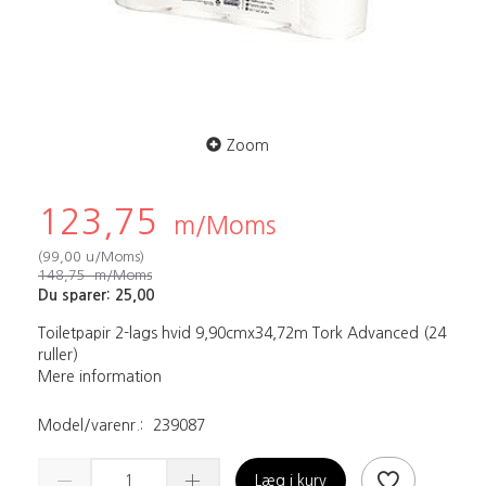
Zoom
123,75
m/Moms
(
99,00
u/Moms
)
148,75
m/Moms
Du sparer:
25,00
Toiletpapir 2-lags hvid 9,90cmx34,72m Tork Advanced (24
ruller)
Mere information
Model/varenr.:
239087
Læg i kurv