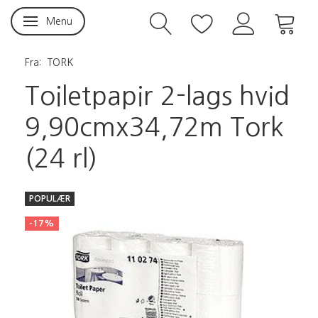
Menu
Skifte navigation
Fra:
TORK
Toiletpapir 2-lags hvid
9,90cmx34,72m Tork
(24 rl)
POPULÆR
-17%