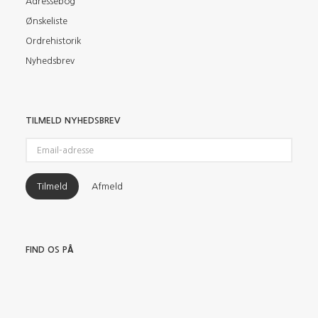
Adressebog
Ønskeliste
Ordrehistorik
Nyhedsbrev
TILMELD NYHEDSBREV
Email-
adresse
Tilmeld
Afmeld
FIND OS PÅ