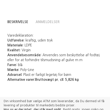
BESKRIVELSE
ANMELDELSER
Varedeklaration:
Udførelse:
kraftig, uden tryk
Materiale:
LDPE
Kvalitet:
Virgin
Anvendelsesområde:
Anvendes som beskyttelse af fodtøj
eller for at forhindre tilsmudsning af gulve m.m
Farve:
blå
Mærke:
Poly-Line
Advarsel:
Plast er farligt legetøj for børn
Alternative varer:
Bruttovægt pr. cll:
5,826 kg
Din virksomhed bør vælge ATM som leverandør, da Du dermed vil få
levering af produkter til markedets bedste priser.
Hos os er der intet, der står med småt
. Bestil gratis, ingen risiko og