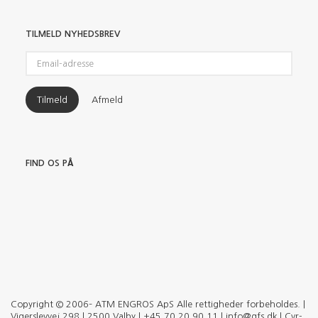
TILMELD NYHEDSBREV
Email-
adresse
Tilmeld
Afmeld
FIND OS PÅ
Copyright © 2006– ATM ENGROS ApS Alle rettigheder forbeholdes. |
Vigerslevvej 298 | 2500 Valby | +45 70 20 90 11 | info@qfs.dk | Cvr-