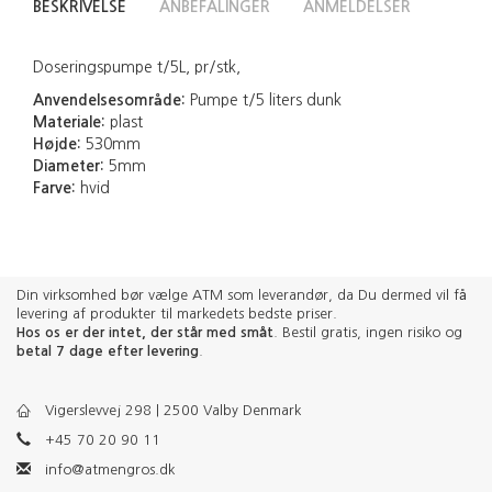
BESKRIVELSE
ANBEFALINGER
ANMELDELSER
Doseringspumpe t/5L, pr/stk,
Anvendelsesområde:
Pumpe t/5 liters dunk
Materiale:
plast
Højde:
530mm
Diameter:
5mm
Farve:
hvid
Din virksomhed bør vælge ATM som leverandør, da Du dermed vil få
levering af produkter til markedets bedste priser.
Hos os er der intet, der står med småt
. Bestil gratis, ingen risiko og
betal 7 dage efter levering
.
Vigerslevvej 298 | 2500 Valby Denmark
+45 70 20 90 11
info@atmengros.dk