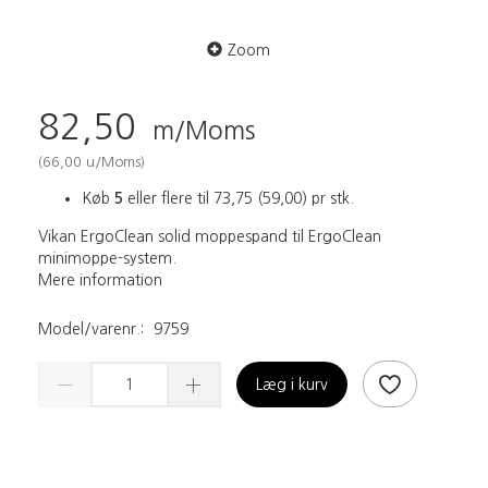
Zoom
82,50
m/Moms
(
66,00
u/Moms
)
Køb
5
eller flere til
73,75
(
59,00
)
pr stk.
Vikan ErgoClean solid moppespand til ErgoClean
minimoppe-system.
Mere information
Model/varenr.:
9759
Læg i kurv