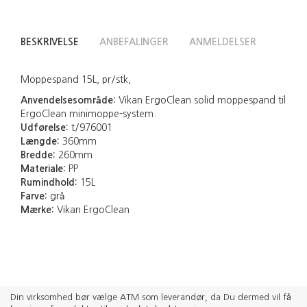
BESKRIVELSE
ANBEFALINGER
ANMELDELSER
Moppespand 15L, pr/stk,
Anvendelsesområde:
Vikan ErgoClean solid moppespand til
ErgoClean minimoppe-system.
Udførelse:
t/976001
Længde:
360mm
Bredde:
260mm
Materiale:
PP
Rumindhold:
15L
Farve:
grå
Mærke:
Vikan ErgoClean
Din virksomhed bør vælge ATM som leverandør, da Du dermed vil få