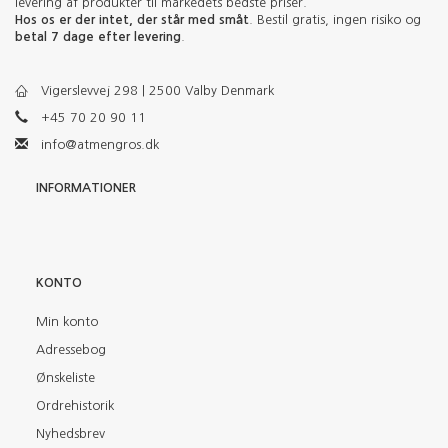
levering af produkter til markedets bedste priser.
Hos os er der intet, der står med småt
. Bestil gratis, ingen risiko og
betal 7 dage efter levering
.
Vigerslevvej 298 | 2500 Valby Denmark
+45 70 20 90 11
info@atmengros.dk
INFORMATIONER
KONTO
Min konto
Adressebog
Ønskeliste
Ordrehistorik
Nyhedsbrev