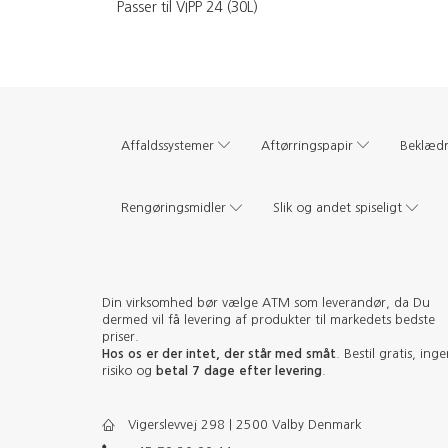
Passer til VIPP 24 (30L)
Affaldssystemer
Aftørringspapir
Beklæd
Rengøringsmidler
Slik og andet spiseligt
Din virksomhed bør vælge ATM som leverandør, da Du
dermed vil få levering af produkter til markedets bedste
priser.
Hos os er der intet, der står med småt
. Bestil gratis, ing
risiko og
betal 7 dage efter levering
.
Vigerslevvej 298 | 2500 Valby Denmark