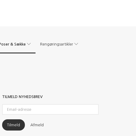
Poser & Sække
Rengøringsartikler
TILMELD NYHEDSBREV
Email-
adresse
Tilmeld
Afmeld