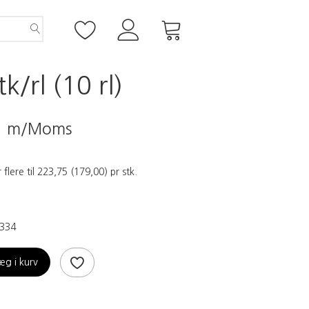
/rl (10 rl)
5
m/Moms
 flere til
223,75
(
179,00
)
pr stk.
334
æg i kurv