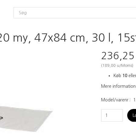
20 my, 47x84 cm, 30 l, 15stk
236,2
(
189,00
u/Moms
)
Køb
10
eller
Mere information
Model/varenr.:
1
L