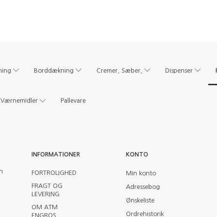
ning
Borddækning
Cremer, Sæber,
Dispenser
Værnemidler
Pallevare
INFORMATIONER
KONTO
en
FORTROLIGHED
Min konto
FRAGT OG
Adressebog
LEVERING
Ønskeliste
OM ATM
Ordrehistorik
ENGROS