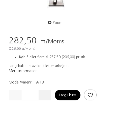
Zoom
282,50
m/Moms
(
226,00
u/Moms
)
Køb
5
eller flere til
257,50
(
206,00
)
pr stk.
Langskaftet støvekost letter arbejdet.
Mere information
Model/varenr.:
9718
Læg i kurv