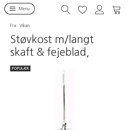
Menu
Skifte navigation
Fra:
Vikan
Støvkost m/langt
skaft & fejeblad,
POPULÆR