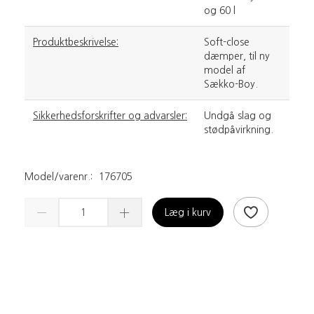
og 60 l
Produktbeskrivelse:
Soft-close
dæmper, til ny
model af
Sækko-Boy.
Sikkerhedsforskrifter og advarsler:
Undgå slag og
stødpåvirkning.
Model/varenr.:
176705
Læg i kurv