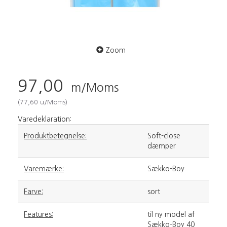
Zoom
97,00
m/Moms
(
77,60
u/Moms
)
Varedeklaration:
Produktbetegnelse:
Soft-close
dæmper
Varemærke:
Sækko-Boy
Farve:
sort
Features:
til ny model af
Sækko-Boy 40