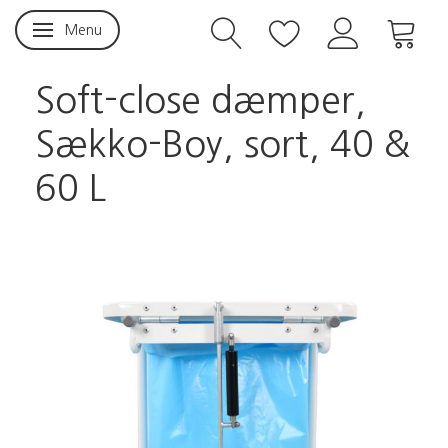
Menu
Skifte navigation
Soft-close dæmper,
Sækko-Boy, sort, 40 &
60 L