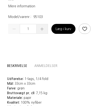
Mere information
Model/varenr.:
95103
Læg i kurv
BESKRIVELSE
ANMELDELSER
Udførelse:
1-lags, 1/4 fold
Mål:
33cm x 33cm
Farve:
grøn
Bruttovægt pr. cll:
7,15 kg
Materiale:
papir
Kvalitet:
100% nyfiber