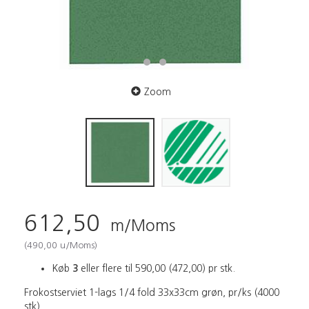
Zoom
612,50
m/Moms
(
490,00
u/Moms
)
Køb
3
eller flere til
590,00
(
472,00
)
pr stk.
Frokostserviet 1-lags 1/4 fold 33x33cm grøn, pr/ks (4000
stk)