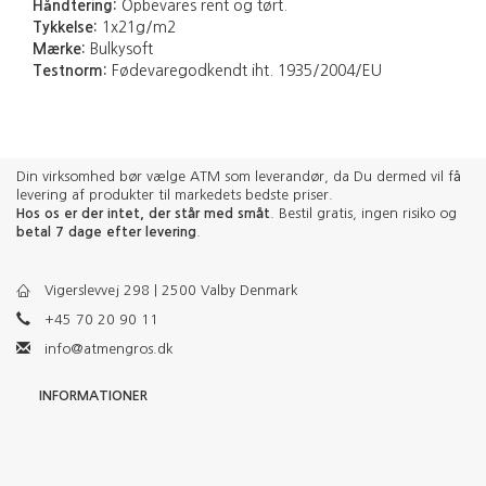
Håndtering:
Opbevares rent og tørt.
Tykkelse:
1x21g/m2
Mærke:
Bulkysoft
Testnorm:
Fødevaregodkendt iht. 1935/2004/EU
Din virksomhed bør vælge ATM som leverandør, da Du dermed vil få
levering af produkter til markedets bedste priser.
Hos os er der intet, der står med småt
. Bestil gratis, ingen risiko og
betal 7 dage efter levering
.
Vigerslevvej 298 | 2500 Valby Denmark
+45 70 20 90 11
info@atmengros.dk
INFORMATIONER