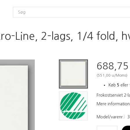
ro-Line, 2-lags, 1/4 fold, 
688,7
(
551,00
u/Moms
)
Køb
5
eller 
Frokostserviet 2-
Mere information
Model/varenr.:
3