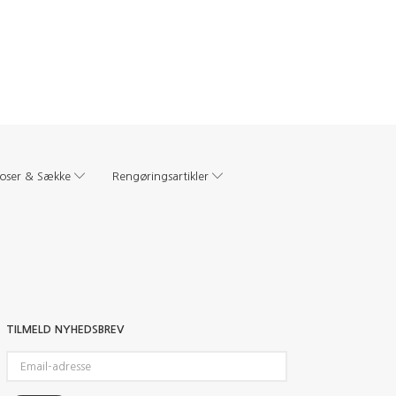
oser & Sække
Rengøringsartikler
TILMELD NYHEDSBREV
Email-
adresse