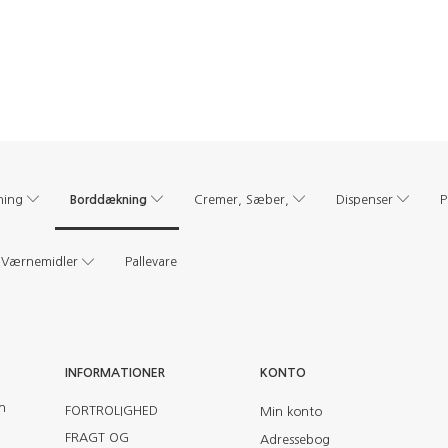
Borddækning
ning
Cremer, Sæber,
Dispenser
P
Værnemidler
Pallevare
INFORMATIONER
KONTO
en
FORTROLIGHED
Min konto
FRAGT OG
Adressebog