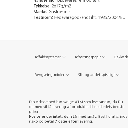
Håndtering:
Opbevares rent og tørt.
Tykkelse:
2x17g/m2
Mærke:
Gastro-Line
Testnorm:
Fødevaregodkendt iht. 1935/2004/EU
Affaldssystemer
Aftørringspapir
Beklæd
Rengøringsmidler
Slik og andet spiseligt
Din virksomhed bør vælge ATM som leverandør, da Du
dermed vil få levering af produkter til markedets bedste
priser.
Hos os er der intet, der står med småt
. Bestil gratis, ing
risiko og
betal 7 dage efter levering
.