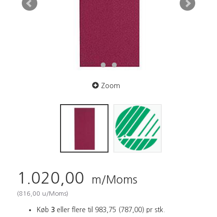
Zoom
1.020,00
m/Moms
(
816,00
u/Moms
)
Køb
3
eller flere til
983,75
(
787,00
)
pr stk.