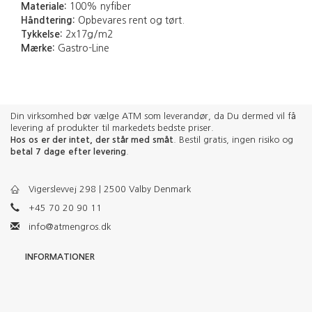
Materiale:
100% nyfiber
Håndtering:
Opbevares rent og tørt.
Tykkelse:
2x17g/m2
Mærke:
Gastro-Line
Din virksomhed bør vælge ATM som leverandør, da Du dermed vil få
levering af produkter til markedets bedste priser.
Hos os er der intet, der står med småt
. Bestil gratis, ingen risiko og
betal 7 dage efter levering
.
Vigerslevvej 298 | 2500 Valby Denmark
+45 70 20 90 11
info@atmengros.dk
INFORMATIONER