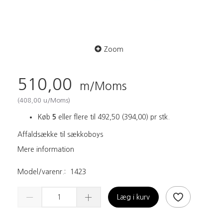
Zoom
510,00
m/Moms
(
408,00
u/Moms
)
Køb
5
eller flere til
492,50
(
394,00
)
pr stk.
Affaldsække til sækkoboys
Mere information
Model/varenr.:
1423
Læg i kurv