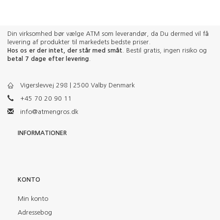
Din virksomhed bør vælge ATM som leverandør, da Du dermed vil få
levering af produkter til markedets bedste priser.
Hos os er der intet, der står med småt
. Bestil gratis, ingen risiko og
betal 7 dage efter levering
.
Vigerslevvej 298 | 2500 Valby Denmark
+45 70 20 90 11
info@atmengros.dk
INFORMATIONER
KONTO
Min konto
Adressebog