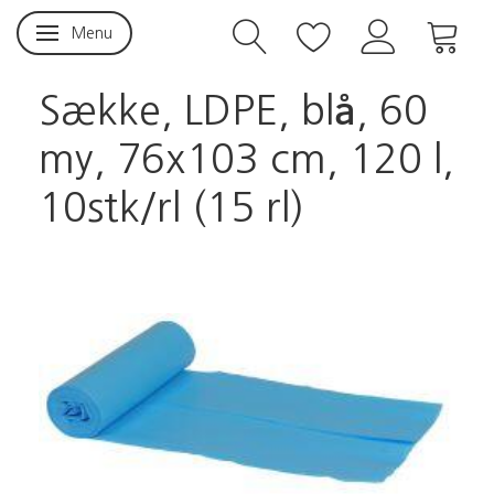
Menu
Skifte navigation
Sække, LDPE, blå, 60
my, 76x103 cm, 120 l,
10stk/rl (15 rl)