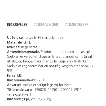
BESKRIVELSE
ANBEFALINGER
ANMELDELSER
Udførelse:
falset til 39 cm, uden tryk
Materiale:
LDPE
Kvalitet:
Regenerat
Anvendelsesområde:
Produceret af indsamlet plastspild.
Sækken er velegnet til opsamling af blandet samt tungt
affald, og bruges hvor man stiller høje krav til styrken.
Sække af regenerat har en naturlig vægttolerance på +/-
5%.
Farve:
blå
Bruttorumindhold:
120 l
Advarsel:
sække er farligt legetøj for børn
Tilhørende varer:
176828, 209501, 209601, 2911
(affaldsstativer)
Bruttovægt pr. cll:
12,286 kg