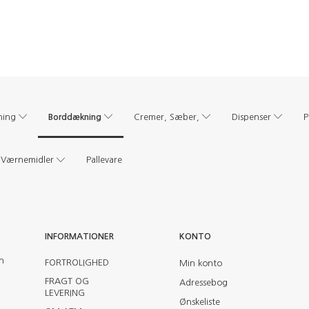
Borddækning
ning
Cremer, Sæber,
Dispenser
P
Værnemidler
Pallevare
INFORMATIONER
KONTO
en
FORTROLIGHED
Min konto
FRAGT OG
Adressebog
LEVERING
Ønskeliste