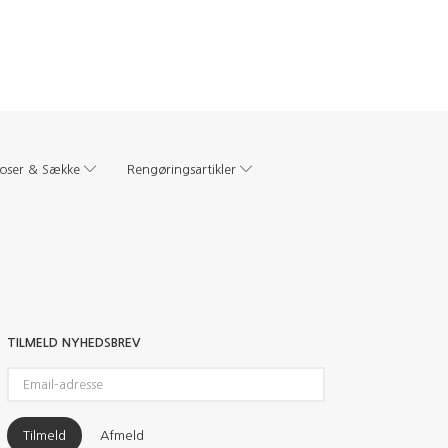
oser & Sække
Rengøringsartikler
TILMELD NYHEDSBREV
Email-
adresse
Tilmeld
Afmeld