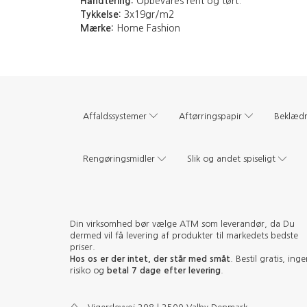
Håndtering:
Opbevares rent og tørt.
Tykkelse:
3x19gr/m2
Mærke:
Home Fashion
Affaldssystemer
Aftørringspapir
Beklæd
Rengøringsmidler
Slik og andet spiseligt
Din virksomhed bør vælge ATM som leverandør, da Du
dermed vil få levering af produkter til markedets bedste
priser.
Hos os er der intet, der står med småt
. Bestil gratis, ing
risiko og
betal 7 dage efter levering
.