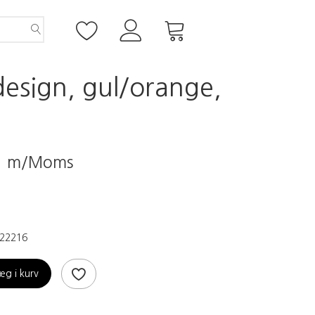
design, gul/orange,
0
m/Moms
22216
æg i kurv