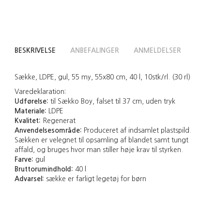
BESKRIVELSE
ANBEFALINGER
ANMELDELSER
Sække, LDPE, gul, 55 my, 55x80 cm, 40 l, 10stk/rl. (30 rl)
Varedeklaration:
Udførelse:
til Sækko Boy, falset til 37 cm, uden tryk
Materiale:
LDPE
Kvalitet:
Regenerat
Anvendelsesområde:
Produceret af indsamlet plastspild.
Sækken er velegnet til opsamling af blandet samt tungt
affald, og bruges hvor man stiller høje krav til styrken.
Farve:
gul
Bruttorumindhold:
40 l
Advarsel:
sække er farligt legetøj for børn