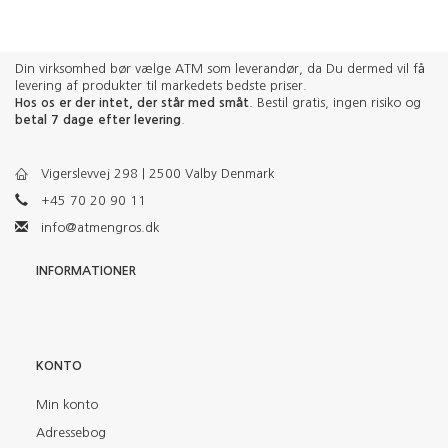
Din virksomhed bør vælge ATM som leverandør, da Du dermed vil få
levering af produkter til markedets bedste priser.
Hos os er der intet, der står med småt
. Bestil gratis, ingen risiko og
betal 7 dage efter levering
.
Vigerslevvej 298 | 2500 Valby Denmark
+45 70 20 90 11
info@atmengros.dk
INFORMATIONER
KONTO
Min konto
Adressebog