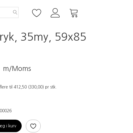
tryk, 35my, 59x85
5
m/Moms
flere til
412,50
(
330,00
)
pr stk.
00026
æg i kurv