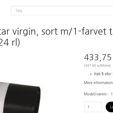
ar virgin, sort m/1-farvet 
24 rl)
433,7
(
347,00
u/Moms
)
Køb
5
eller 
Mere information
Model/varenr.:
1
L