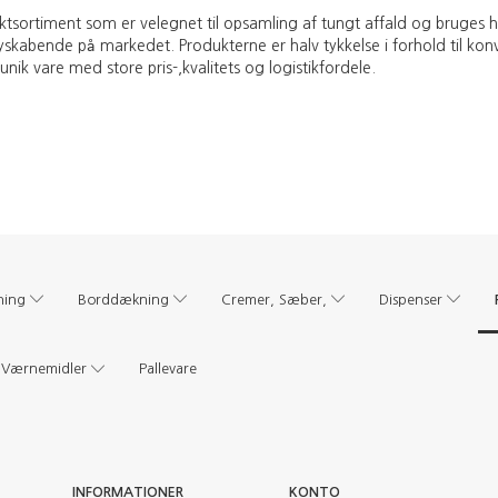
sortiment som er velegnet til opsamling af tungt affald og bruges hov
skabende på markedet. Produkterne er halv tykkelse i forhold til k
ik vare med store pris-,kvalitets og logistikfordele.
ning
Borddækning
Cremer, Sæber,
Dispenser
Værnemidler
Pallevare
INFORMATIONER
KONTO