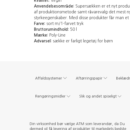
Kvalitet:
Virgin
Anvendelsesområde:
Supersækken er et nyt produkt
af produktionsmetode samt råvarevalg det mest ny
styrkeegenskaber. Med disse produkter får man et un
Farve:
sort m/1-farvet tryk
Bruttorumindhold:
50 l
Mærke:
Poly-Line
Advarsel:
sække er farligt legetøj for børn
Affaldssystemer
Aftørringspapir
Beklæd
Rengøringsmidler
Slik og andet spiseligt
Din virksomhed bør vælge ATM som leverandør, da Du
dermed vil få levering af produkter til markedets bedste