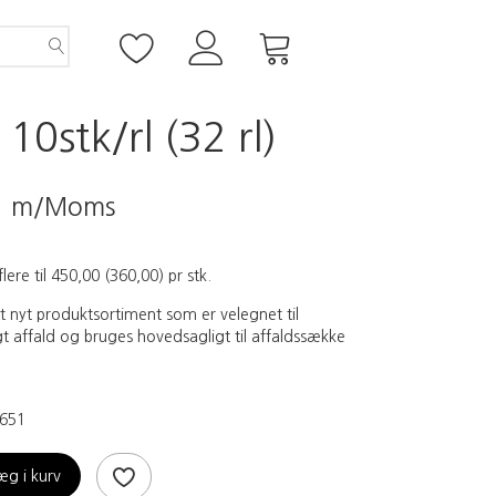
0stk/rl (32 rl)
5
m/Moms
flere til
450,00
(
360,00
)
pr stk.
 nyt produktsortiment som er velegnet til
t affald og bruges hovedsagligt til affaldssække
651
æg i kurv