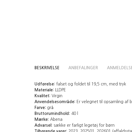
BESKRIVELSE
ANBEFALINGER
ANMELDELS
Udførelse:
falset og foldet til 19,5 cm, med tryk
Materiale:
LLDPE
Kvalitet:
Virgin
Anvendelsesområde:
Er velegnet til opsamling af 
Farve:
grå
Bruttorumindhold:
40 l
Mærke:
Abena
Advarsel:
sække er farligt legetøj for børn
Tilhørende varer:
2023, 202501, 202601 (affaldsstat