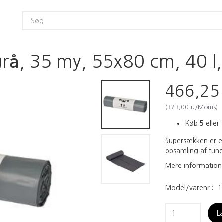
å, 35 my, 55x80 cm, 40 l, 1
466,2
(
373,00
u/Moms
)
Køb
5
eller 
Supersækken er et
opsamling af tung
Mere information
Model/varenr.:
1
L