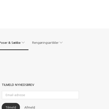
Poser & Sække
Rengøringsartikler
TILMELD NYHEDSBREV
Email-
adresse
Tilmeld
Afmeld