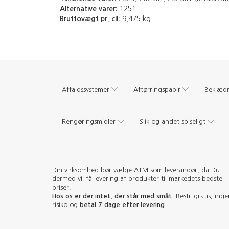
Alternative varer:
1251
Bruttovægt pr. cll:
9,475 kg
Affaldssystemer
Aftørringspapir
Beklæd
Rengøringsmidler
Slik og andet spiseligt
Din virksomhed bør vælge ATM som leverandør, da Du
dermed vil få levering af produkter til markedets bedste
priser.
Hos os er der intet, der står med småt
. Bestil gratis, ing
risiko og
betal 7 dage efter levering
.