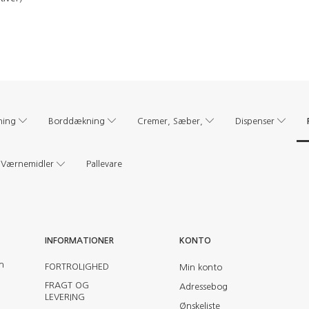
ning
Borddækning
Cremer, Sæber,
Dispenser
Værnemidler
Pallevare
INFORMATIONER
KONTO
en
FORTROLIGHED
Min konto
FRAGT OG
Adressebog
LEVERING
Ønskeliste