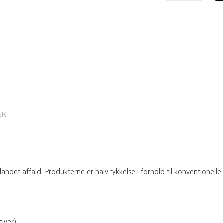
ER
blandet affald. Produkterne er halv tykkelse i forhold til konventio
iver)