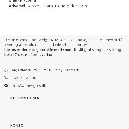
Mærke:
Abena
Advarsel:
sække er farligt legetøj for børn
Din virksomhed bør vælge ATM som leverandør, da Du dermed vil få
levering af produkter til markedets bedste priser.
Hos os er der intet, der står med småt
. Bestil gratis, ingen risiko og
betal 7 dage efter levering
.
Vigerslevvej 298 | 2500 Valby Denmark
+45 70 20 90 11
info@atmengros.dk
INFORMATIONER
KONTO