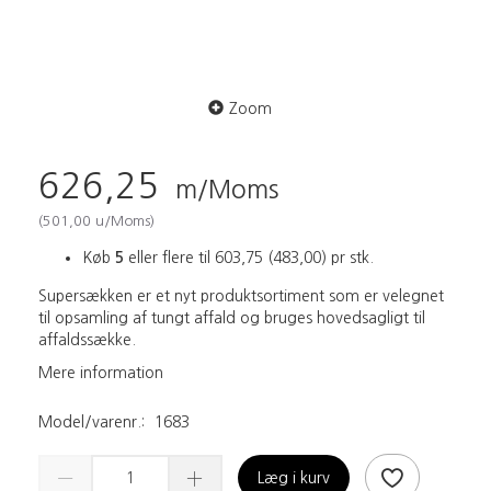
Zoom
626,25
m/Moms
(
501,00
u/Moms
)
Køb
5
eller flere til
603,75
(
483,00
)
pr stk.
Supersækken er et nyt produktsortiment som er velegnet
til opsamling af tungt affald og bruges hovedsagligt til
affaldssække.
Mere information
Model/varenr.:
1683
Læg i kurv