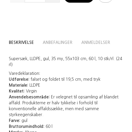
BESKRIVELSE
ANBEFALINGER
ANMELDELSER
Supersæk, LLDPE, gul, 35 my, 55x103 cm, 60 l, 10 stk/rl. (24
rl)
Varedeklaration:
Udførelse:
falset og foldet til 19,5 cm, med tryk
Materiale:
LLDPE
Kvalitet:
Virgin
Anvendelsesområde:
Er velegnet til opsamling af blandet
affald. Produkterne er halv tykkelse i forhold til
konventionelle affaldssække, men med samme
styrkeegenskaber.
Farve:
gul
Bruttorumindhold:
60 l