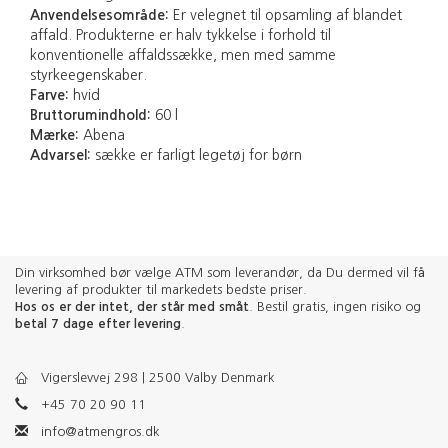
Anvendelsesområde:
Er velegnet til opsamling af blandet
affald. Produkterne er halv tykkelse i forhold til
konventionelle affaldssække, men med samme
styrkeegenskaber.
Farve:
hvid
Bruttorumindhold:
60 l
Mærke:
Abena
Advarsel:
sække er farligt legetøj for børn
Din virksomhed bør vælge ATM som leverandør, da Du dermed vil få
levering af produkter til markedets bedste priser.
Hos os er der intet, der står med småt
. Bestil gratis, ingen risiko og
betal 7 dage efter levering
.
Vigerslevvej 298 | 2500 Valby Denmark
+45 70 20 90 11
info@atmengros.dk