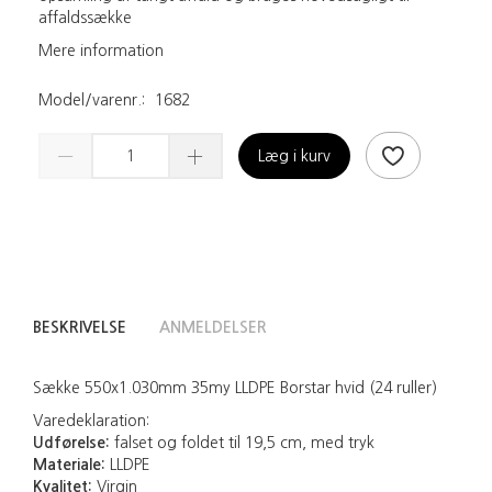
affaldssække
Mere information
Model/varenr.:
1682
Læg i kurv
BESKRIVELSE
ANMELDELSER
Sække 550x1.030mm 35my LLDPE Borstar hvid (24 ruller)
Varedeklaration:
Udførelse:
falset og foldet til 19,5 cm, med tryk
Materiale:
LLDPE
Kvalitet:
Virgin