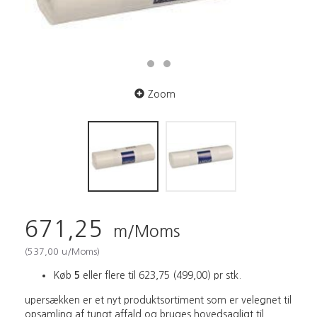
Zoom
671,25
m/Moms
(
537,00
u/Moms
)
Køb
5
eller flere til
623,75
(
499,00
)
pr stk.
upersækken er et nyt produktsortiment som er velegnet til
opsamling af tungt affald og bruges hovedsagligt til