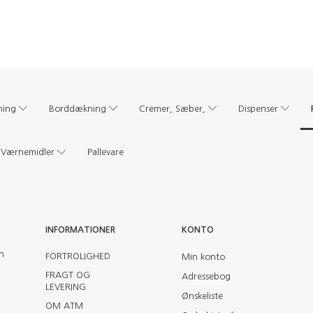
ning
Borddækning
Cremer, Sæber,
Dispenser
Værnemidler
Pallevare
INFORMATIONER
KONTO
en
FORTROLIGHED
Min konto
FRAGT OG
Adressebog
LEVERING
Ønskeliste
OM ATM