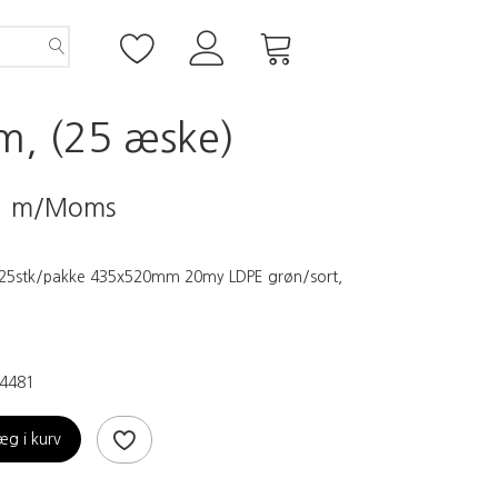
m, (25 æske)
5
m/Moms
à 25stk/pakke 435x520mm 20my LDPE grøn/sort,
4481
æg i kurv