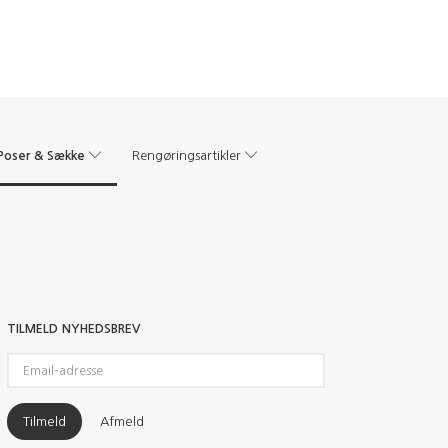
Poser & Sække
Rengøringsartikler
TILMELD NYHEDSBREV
Email-
adresse
Tilmeld
Afmeld