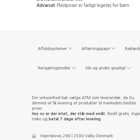
Advarsel:
Plastposer er farligt legetøj for børn.
Affaldssystemer
Aftørringspapir
Beklæd
Rengøringsmidler
Slik og andet spiseligt
Din virksomhed bør vælge ATM som leverandør, da Du
dermed vil få levering af produkter til markedets bedste
priser.
Hos os er der intet, der står med småt
. Bestil gratis, ing
risiko og
betal 7 dage efter levering
.
Vigerslevvej 298 | 2500 Valby Denmark