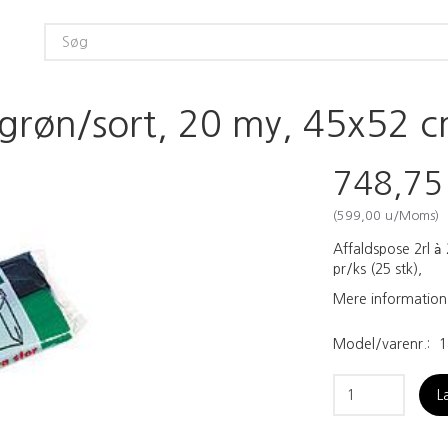
 grøn/sort, 20 my, 45x52 c
748,7
(
599,00
u/Moms
)
Affaldspose 2rl 
pr/ks (25 stk),
Mere information
Model/varenr.:
1
L