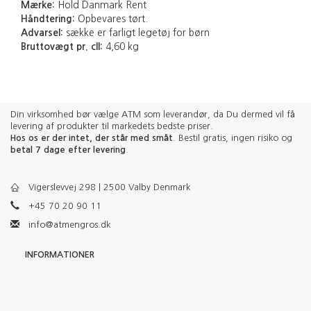
Mærke:
Hold Danmark Rent
Håndtering:
Opbevares tørt.
Advarsel:
sække er farligt legetøj for børn
Bruttovægt pr. cll:
4,60 kg
Din virksomhed bør vælge ATM som leverandør, da Du dermed vil få
levering af produkter til markedets bedste priser.
Hos os er der intet, der står med småt
. Bestil gratis, ingen risiko og
betal 7 dage efter levering
.
Vigerslevvej 298 | 2500 Valby Denmark
+45 70 20 90 11
info@atmengros.dk
INFORMATIONER