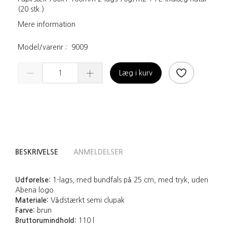
(20 stk.)
Mere information
Model/varenr.:
9009
Læg i kurv
BESKRIVELSE
ANMELDELSER
Udførelse:
1-lags, med bundfals på 25 cm, med tryk, uden
Abena logo
Materiale:
Vådstærkt semi clupak
Farve:
brun
Bruttorumindhold:
110 l