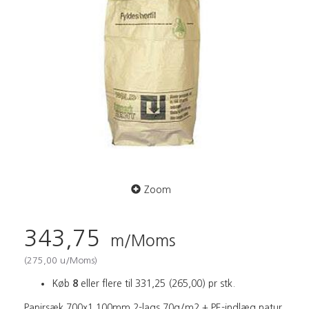
Zoom
343,75
m/Moms
(
275,00
u/Moms
)
Køb
8
eller flere til
331,25
(
265,00
)
pr stk.
Papirsæk 700x1.100mm 2-lags 70g/m2 + PE-indlæg natur