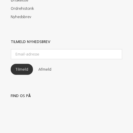
Ønskeliste
Ordrehistorik
Nyhedsbrev
TILMELD NYHEDSBREV
Email-
adresse
Tilmeld
Afmeld
FIND OS PÅ