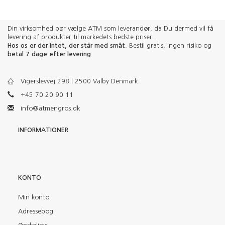
Din virksomhed bør vælge ATM som leverandør, da Du dermed vil få
levering af produkter til markedets bedste priser.
Hos os er der intet, der står med småt
. Bestil gratis, ingen risiko og
betal 7 dage efter levering
.
Vigerslevvej 298 | 2500 Valby Denmark
+45 70 20 90 11
info@atmengros.dk
INFORMATIONER
KONTO
Min konto
Adressebog