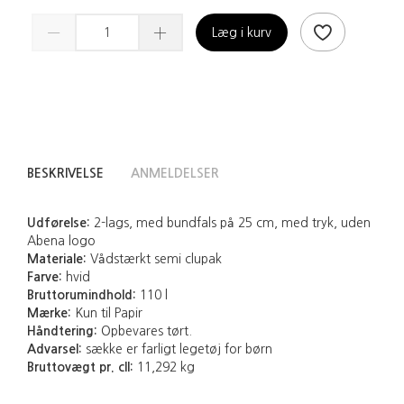
Læg i kurv
BESKRIVELSE
ANMELDELSER
Udførelse:
2-lags, med bundfals på 25 cm, med tryk, uden
Abena logo
Materiale:
Vådstærkt semi clupak
Farve:
hvid
Bruttorumindhold:
110 l
Mærke:
Kun til Papir
Håndtering:
Opbevares tørt.
Advarsel:
sække er farligt legetøj for børn
Bruttovægt pr. cll:
11,292 kg