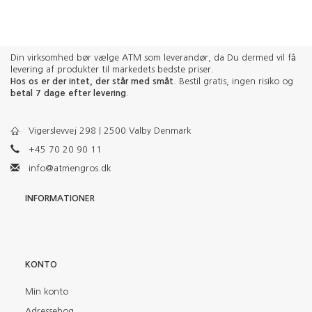
Din virksomhed bør vælge ATM som leverandør, da Du dermed vil få
levering af produkter til markedets bedste priser.
Hos os er der intet, der står med småt
. Bestil gratis, ingen risiko og
betal 7 dage efter levering
.
Vigerslevvej 298 | 2500 Valby Denmark
+45 70 20 90 11
info@atmengros.dk
INFORMATIONER
KONTO
Min konto
Adressebog