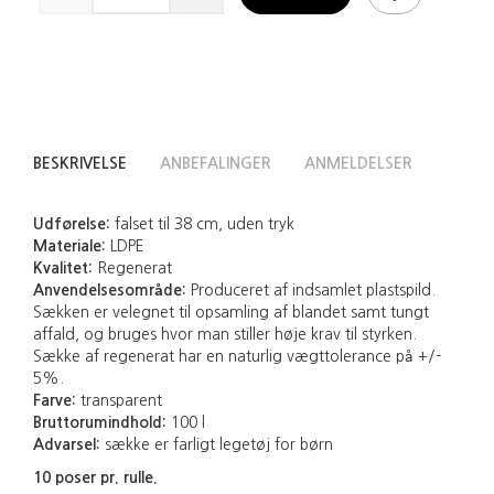
BESKRIVELSE
ANBEFALINGER
ANMELDELSER
Udførelse:
falset til 38 cm, uden tryk
Materiale:
LDPE
Kvalitet:
Regenerat
Anvendelsesområde:
Produceret af indsamlet plastspild.
Sækken er velegnet til opsamling af blandet samt tungt
affald, og bruges hvor man stiller høje krav til styrken.
Sække af regenerat har en naturlig vægttolerance på +/-
5%.
Farve:
transparent
Bruttorumindhold:
100 l
Advarsel:
sække er farligt legetøj for børn
10 poser pr. rulle.