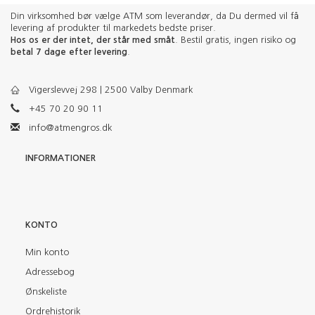
Din virksomhed bør vælge ATM som leverandør, da Du dermed vil få
levering af produkter til markedets bedste priser.
Hos os er der intet, der står med småt
. Bestil gratis, ingen risiko og
betal 7 dage efter levering
.
Vigerslevvej 298 | 2500 Valby Denmark
+45 70 20 90 11
info@atmengros.dk
INFORMATIONER
KONTO
Min konto
Adressebog
Ønskeliste
Ordrehistorik