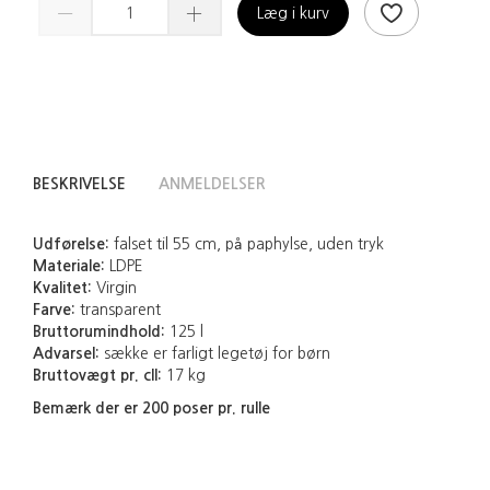
Læg i kurv
BESKRIVELSE
ANMELDELSER
Udførelse:
falset til 55 cm, på paphylse, uden tryk
Materiale:
LDPE
Kvalitet:
Virgin
Farve:
transparent
Bruttorumindhold:
125 l
Advarsel:
sække er farligt legetøj for børn
Bruttovægt pr. cll:
17 kg
Bemærk der er 200 poser pr. rulle