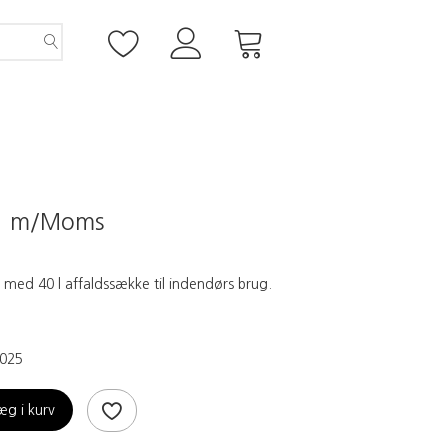
5
m/Moms
 med 40 l affaldssække til indendørs brug.
025
æg i kurv