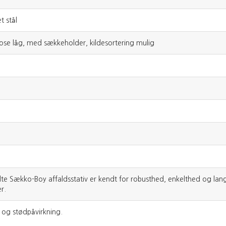
t stål
ose låg, med sækkeholder, kildesortering mulig
te Sækko-Boy affaldsstativ er kendt for robusthed, enkelthed og lan
r.
 og stødpåvirkning.