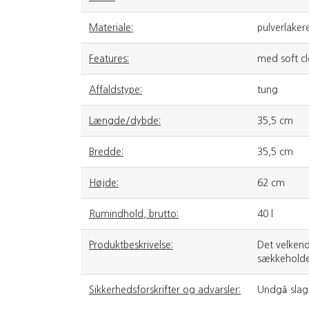
Materiale:
pulverlakere
Features:
med soft cl
Affaldstype:
tung
Længde/dybde:
35,5 cm
Bredde:
35,5 cm
Højde:
62 cm
Rumindhold, brutto:
40 l
Produktbeskrivelse:
Det velkend
sækkeholde
Sikkerhedsforskrifter og advarsler:
Undgå slag