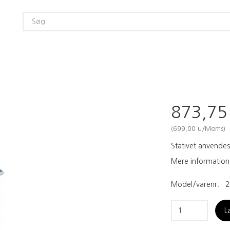
873,7
(
699,00
u/Moms
)
Stativet anvendes
Mere information
Model/varenr.:
2
L