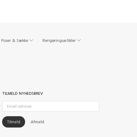
Poser & Sække
Rengøringsartikler
TILMELD NYHEDSBREV
Email-
adresse
Tilmeld
Afmeld