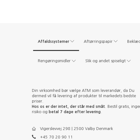
Affaldssystemer
Aftørringspapir
Beklæ
Rengøringsmidler
Slik og andet spiseligt
Din virksomhed bør vælge ATM som leverandør, da Du
dermed vil få levering af produkter til markedets bedste
priser.
Hos os er der intet, der står med småt
. Bestil gratis, ing
risiko og
betal 7 dage efter levering
.
Vigerslevvej 298 | 2500 Valby Denmark
+45 70 20 90 11