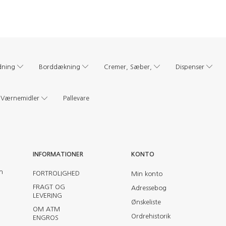
dning
Borddækning
Cremer, Sæber,
Dispenser
Værnemidler
Pallevare
INFORMATIONER
KONTO
en
FORTROLIGHED
Min konto
FRAGT OG
Adressebog
LEVERING
Ønskeliste
OM ATM
Ordrehistorik
ENGROS