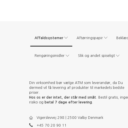
Affaldssystemer
Aftørringspapir
Beklæ
Rengøringsmidler
Slik og andet spiseligt
Din virksomhed bør vælge ATM som leverandør, da Du
dermed vil få levering af produkter til markedets bedste
priser.
Hos os er der intet, der står med småt
. Bestil gratis, ing
risiko og
betal 7 dage efter levering
.
Vigerslevvej 298 | 2500 Valby Denmark
+45 70 20 90 11