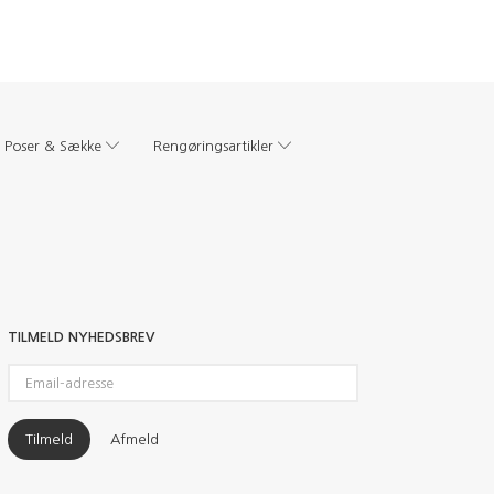
Poser & Sække
Rengøringsartikler
TILMELD NYHEDSBREV
Email-
adresse
Tilmeld
Afmeld