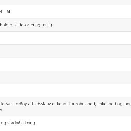
t stål
older, kildesortering mulig
te Sækko-Boy affaldsstativ er kendt for robusthed, enkelthed og lan
r.
 og stødpåvirkning.