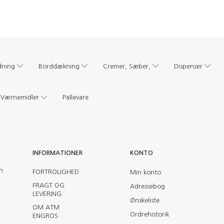
dning
Borddækning
Cremer, Sæber,
Dispenser
Værnemidler
Pallevare
INFORMATIONER
KONTO
en
FORTROLIGHED
Min konto
FRAGT OG
Adressebog
LEVERING
Ønskeliste
OM ATM
Ordrehistorik
ENGROS