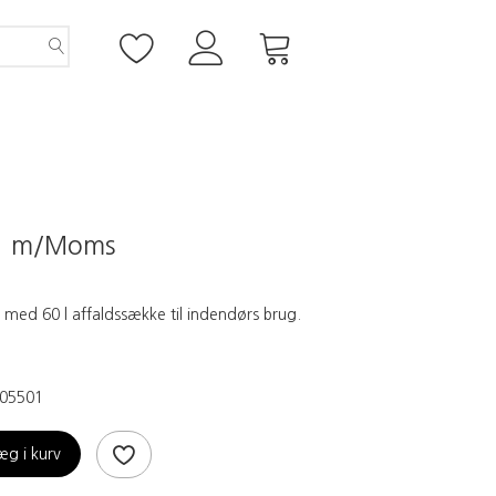
5
m/Moms
 med 60 l affaldssække til indendørs brug.
05501
æg i kurv