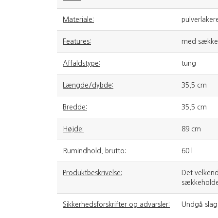
Materiale:
pulverlakere
Features:
med sækkeh
Affaldstype:
tung
Længde/dybde:
35,5 cm
Bredde:
35,5 cm
Højde:
89 cm
Rumindhold, brutto:
60 l
Produktbeskrivelse:
Det velkend
sækkeholde
Sikkerhedsforskrifter og advarsler:
Undgå slag