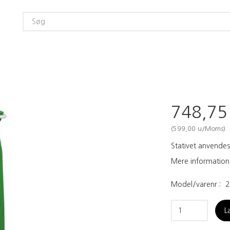
748,7
(
599,00
u/Moms
)
Stativet anvendes
Mere information
Model/varenr.:
2
L