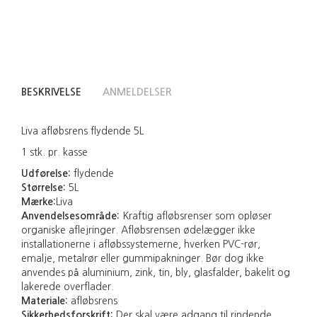
BESKRIVELSE
ANMELDELSER
Liva afløbsrens flydende 5L
1 stk. pr. kasse
Udførelse:
flydende
Størrelse:
5L
Mærke:
Liva
Anvendelsesområde:
Kraftig afløbsrenser som opløser
organiske aflejringer. Afløbsrensen ødelægger ikke
installationerne i afløbssystemerne, hverken PVC-rør,
emalje, metalrør eller gummipakninger. Bør dog ikke
anvendes på aluminium, zink, tin, bly, glasfalder, bakelit og
lakerede overflader.
Materiale:
afløbsrens
Sikkerhedsforskrift:
Der skal være adgang til rindende