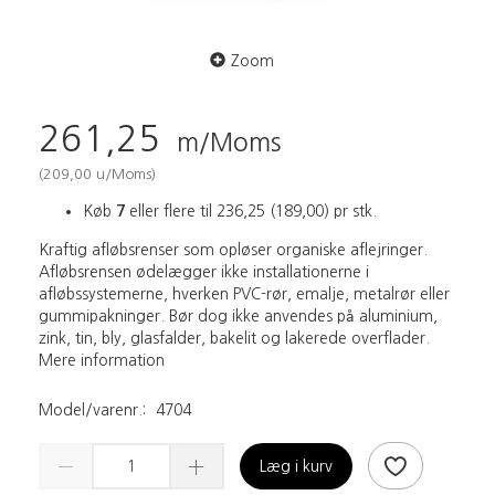
Zoom
261,25
m/Moms
(
209,00
u/Moms
)
Køb
7
eller flere til
236,25
(
189,00
)
pr stk.
Kraftig afløbsrenser som opløser organiske aflejringer.
Afløbsrensen ødelægger ikke installationerne i
afløbssystemerne, hverken PVC-rør, emalje, metalrør eller
gummipakninger. Bør dog ikke anvendes på aluminium,
zink, tin, bly, glasfalder, bakelit og lakerede overflader.
Mere information
Model/varenr.:
4704
Læg i kurv