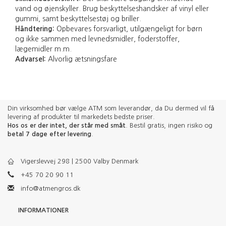
vand og øjenskyller. Brug beskyttelseshandsker af vinyl eller
gummi, samt beskyttelsestøj og briller.
Håndtering:
Opbevares forsvarligt, utilgængeligt for børn
og ikke sammen med levnedsmidler, foderstoffer,
lægemidler m.m.
Advarsel:
Alvorlig ætsningsfare
Din virksomhed bør vælge ATM som leverandør, da Du dermed vil få
levering af produkter til markedets bedste priser.
Hos os er der intet, der står med småt
. Bestil gratis, ingen risiko og
betal 7 dage efter levering
.
Vigerslevvej 298 | 2500 Valby Denmark
+45 70 20 90 11
info@atmengros.dk
INFORMATIONER