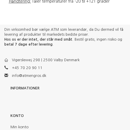
Håndtering:
Tåler temperaturer fra -20 til +121 grader
Din virksomhed bør vælge ATM som leverandør, da Du dermed vil få
levering af produkter til markedets bedste priser.
Hos os er der intet, der står med småt
. Bestil gratis, ingen risiko og
betal 7 dage efter levering
.
Vigerslevvej 298 | 2500 Valby Denmark
+45 70 20 90 11
info@atmengros.dk
INFORMATIONER
KONTO
Min konto