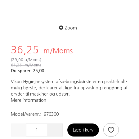
Zoom
36,25
m/Moms
(
29,00
u/Moms
)
61,25
m/Moms
Du sparer:
25,00
Vikan Hygiejnesystem afsæbningsbørste er en praktisk alt-
mulig børste, der klarer alt lige fra opvask og rengøring af
gryder til maskiner og udstyr.
Mere information
Model/varenr.:
970300
Læg i kurv