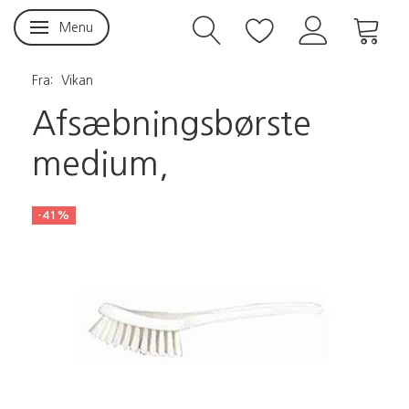
Menu
Skifte navigation
Fra:
Vikan
Afsæbningsbørste
medium,
-41%