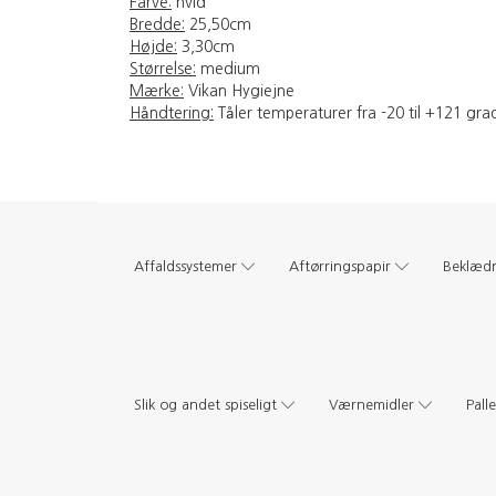
Farve:
hvid
Bredde:
25,50cm
Højde:
3,30cm
Størrelse:
medium
Mærke:
Vikan Hygiejne
Håndtering:
Tåler temperaturer fra -20 til +121 gra
Affaldssystemer
Aftørringspapir
Beklæd
Slik og andet spiseligt
Værnemidler
Pall