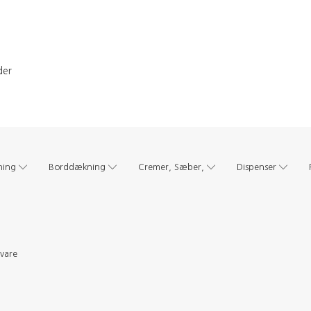
der
ning
Borddækning
Cremer, Sæber,
Dispenser
evare