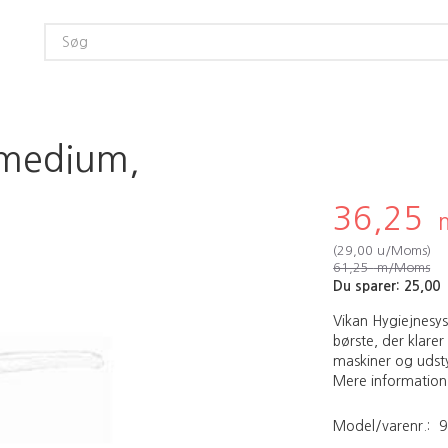
 medium,
36,25
(
29,00
u/Moms
)
61,25
m/Moms
Du sparer:
25,00
Vikan Hygiejnesys
børste, der klarer
maskiner og udsty
Mere information
Model/varenr.:
9