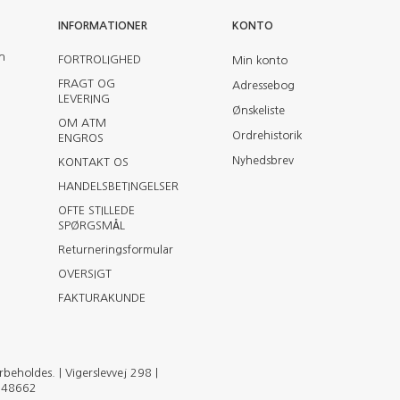
INFORMATIONER
KONTO
en
FORTROLIGHED
Min konto
FRAGT OG
Adressebog
LEVERING
Ønskeliste
OM ATM
Ordrehistorik
ENGROS
Nyhedsbrev
KONTAKT OS
HANDELSBETINGELSER
OFTE STILLEDE
SPØRGSMÅL
Returneringsformular
OVERSIGT
FAKTURAKUNDE
eholdes. | Vigerslevvej 298 |
2148662