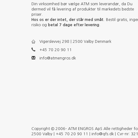
Din virksomhed bør vælge ATM som leverandør, da Du
dermed vil få levering af produkter til markedets bedste
priser.
Hos os er der intet, der står med småt
. Bestil gratis, ing
risiko og
betal 7 dage efter levering
.
Vigerslevvej 298 | 2500 Valby Denmark
+45 70 20 90 11
info@atmengros.dk
Copyright © 2006– ATM ENGROS ApS Alle rettigheder forb
2500 Valby | +45 70 20 90 11 | info@qfs.dk | Cvr-nr: 3