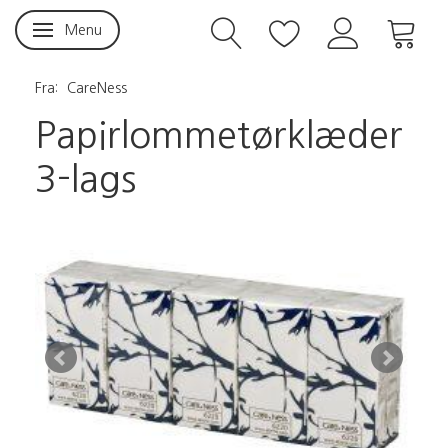
Menu
Skifte navigation
Fra:
CareNess
Papirlommetørklæder
3-lags