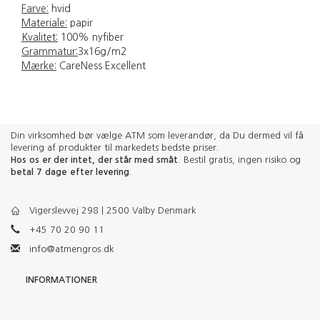
Farve:
hvid
Materiale:
papir
Kvalitet:
100% nyfiber
Grammatur:
3x16g/m2
Mærke:
CareNess Excellent
Din virksomhed bør vælge ATM som leverandør, da Du dermed vil få
levering af produkter til markedets bedste priser.
Hos os er der intet, der står med småt
. Bestil gratis, ingen risiko og
betal 7 dage efter levering
.
Vigerslevvej 298 | 2500 Valby Denmark
+45 70 20 90 11
info@atmengros.dk
INFORMATIONER