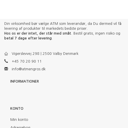
Din virksomhed bør vælge ATM som leverandør, da Du dermed vil få
levering af produkter til markedets bedste priser.
Hos os er der intet, der står med småt
. Bestil gratis, ingen risiko og
betal 7 dage efter levering
.
Vigerslevvej 298 | 2500 Valby Denmark
+45 70 20 90 11
info@atmengros.dk
INFORMATIONER
KONTO
Min konto
Adressebog