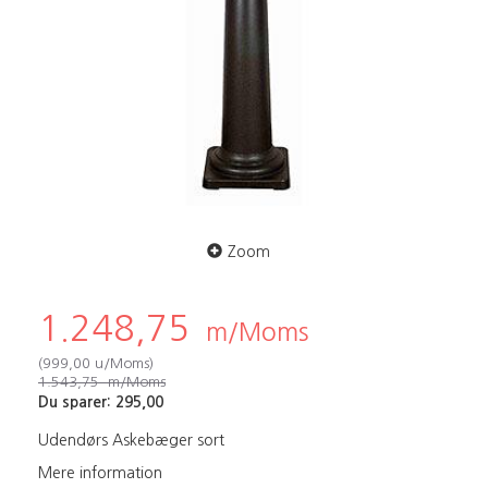
Zoom
1.248,75
m/Moms
(
999,00
u/Moms
)
1.543,75
m/Moms
Du sparer:
295,00
Udendørs Askebæger sort
Mere information