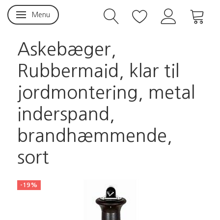
Menu
Skifte navigation
Askebæger,
Rubbermaid, klar til
jordmontering, metal
inderspand,
brandhæmmende,
sort
-19%