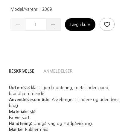
Model/varenr.:
2369
Læg i kurv
BESKRIVELSE
ANMELDELSER
Udførelse:
klar til jordmontering, metal inderspand,
brandhæmmende
Anvendelsesområde:
Askebæger til inden- og udendørs
brug
Materiale:
stål
Farve:
sort
Håndtering:
Undgå slag og stødpåvirkning.
Mærke:
Rubbermaid