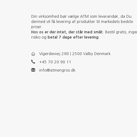
Din virksomhed bør vælge ATM som leverandør, da Du
dermed vil få levering af produkter til markedets bedste
priser.
Hos os er der intet, der står med småt
. Bestil gratis, ing
risiko og
betal 7 dage efter levering
.
Vigerslevvej 298 | 2500 Valby Denmark
+45 70 20 90 11
info@atmengros.dk