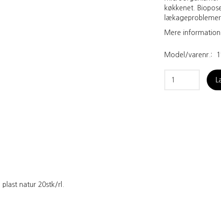
køkkenet. Biopose
lækageproblemer 
Mere information
Model/varenr.:
1
L
ast natur 20stk/rl.
e