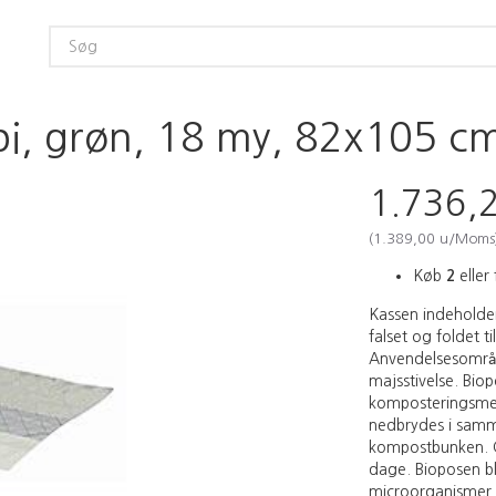
, grøn, 18 my, 82x105 cm, 
1.736,
(
1.389,00
u/Moms
Køb
2
eller 
Kassen indeholder
falset og foldet t
Anvendelsesområd
majsstivelse. Biop
komposteringsme
nedbrydes i samme
kompostbunken. C
dage. Bioposen b
microorganismer i