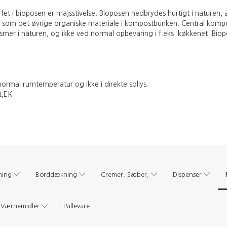
et i bioposen er majsstivelse. Bioposen nedbrydes hurtigt i naturen
om det øvrige organiske materiale i kompostbunken. Central kompo
mer i naturen, og ikke ved normal opbevaring i f.eks. køkkenet. Biop
ormal rumtemperatur og ikke i direkte sollys.
t,EK
ning
Borddækning
Cremer, Sæber,
Dispenser
Værnemidler
Pallevare