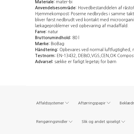
Materiale:
mater-bi
Anvendelsesområde:
Hovedbestanddelen af råstoff
Hjemmekompost: Poserne nedbrydes i samme takt s
bliver først nedbrudt ved kontakt med microorganis
lækageproblemer ved opbevaring af madaffald.
Farve:
natur
Bruttorumindhold:
80 l
Mærke:
BioBag
Håndtering:
Opbevares ved normal luftfugtighed, n
Testnorm:
EN-13432, DEBIO,VGS,CEN,OK Compos
Advarsel:
sække er farligt legetøj for børn
Affaldssystemer
Aftørringspapir
Beklæd
Rengøringsmidler
Slik og andet spiseligt