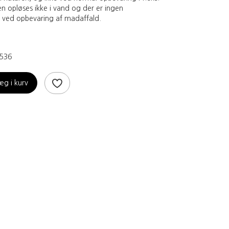
n opløses ikke i vand og der er ingen
ved opbevaring af madaffald.
536
æg i kurv