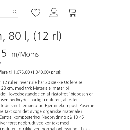
80 l, (12 rl)
25
m/Moms
)
flere til
1.675,00
(
1.340,00
)
pr stk.
 12 ruller, hver rulle har 20 sække Udførelse:
il 28 cm, med tryk Materiale: mater-bi
e: Hovedbestanddelen af råstoffet i bioposen er
osen nedbrydes hurtigt i naturen, alt efter
tode samt temperatur. Hjemmekompost: Poserne
 takt som det øvrige organiske materiale i
entral kompostering: Nedbrydning på 10-45
liver først nedbrudt ved kontakt med
 naturen, og ikke ved normal opbevaring i f.eks.