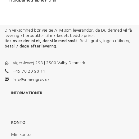
Holdbarhed åbnet:
5 år
Din virksomhed bør vælge ATM som leverandør, da Du dermed vil få
levering af produkter til markedets bedste priser.
Hos os er der intet, der står med småt
. Bestil gratis, ingen risiko og
betal 7 dage efter levering
.
Vigerslevvej 298 | 2500 Valby Denmark
+45 70 20 90 11
info@atmengros.dk
INFORMATIONER
KONTO
Min konto