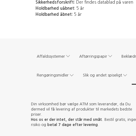
Sikkerhedsforskrift:
Der findes datablad på varen
Holdbarhed uåbnet:
5 år
Holdbarhed åbnet:
5 år
Affaldssystemer
Aftørringspapir
Beklæd
Rengøringsmidler
Slik og andet spiseligt
Din virksomhed bør vælge ATM som leverandør, da Du
dermed vil få levering af produkter til markedets bedste
priser.
Hos os er der intet, der står med småt
. Bestil gratis, ing
risiko og
betal 7 dage efter levering
.