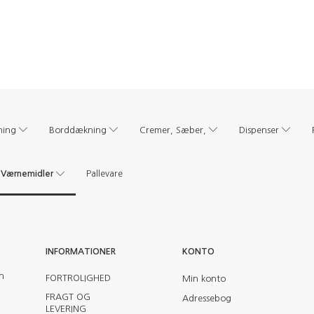
ning
Borddækning
Cremer, Sæber,
Dispenser
Værnemidler
Pallevare
INFORMATIONER
KONTO
en
FORTROLIGHED
Min konto
FRAGT OG
Adressebog
LEVERING