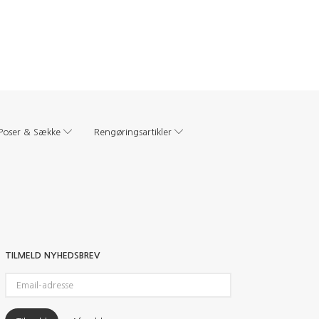
Poser & Sække
Rengøringsartikler
TILMELD NYHEDSBREV
Email-
adresse