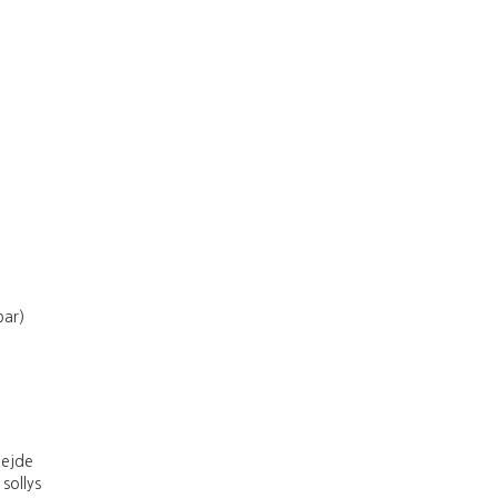
par)
bejde
sollys