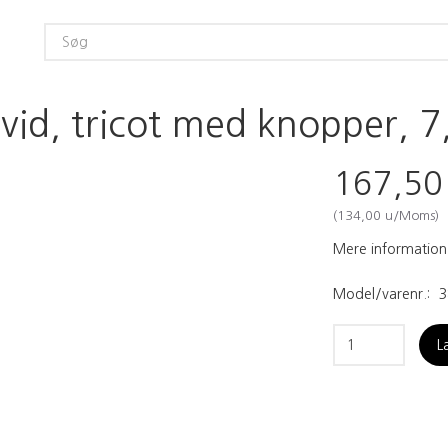
id, tricot med knopper, 7,
167,5
(
134,00
u/Moms
)
Mere information
Model/varenr.:
3
L