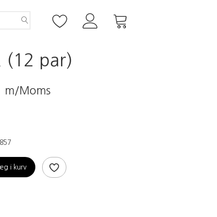
 (12 par)
0
m/Moms
857
æg i kurv