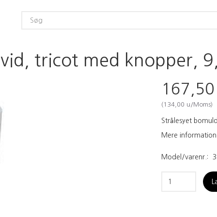
id, tricot med knopper, 9,
167,5
(
134,00
u/Moms
)
Strålesyet bomuld
Mere information
Model/varenr.:
3
L