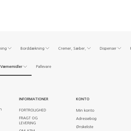
ning
Borddækning
Cremer, Sæber,
Dispenser
Værnemidler
Pallevare
INFORMATIONER
KONTO
en
FORTROLIGHED
Min konto
FRAGT OG
Adressebog
LEVERING
Ønskeliste
OM ATM