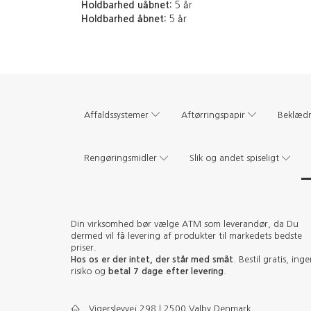
Holdbarhed uåbnet:
5 år
Holdbarhed åbnet:
5 år
Affaldssystemer
Aftørringspapir
Beklæd
Rengøringsmidler
Slik og andet spiseligt
Din virksomhed bør vælge ATM som leverandør, da Du
dermed vil få levering af produkter til markedets bedste
priser.
Hos os er der intet, der står med småt
. Bestil gratis, ing
risiko og
betal 7 dage efter levering
.
Vigerslevvej 298 | 2500 Valby Denmark