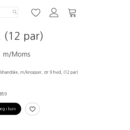
 (12 par)
0
m/Moms
shandske, m/knopper, str.9 hvid, (12 par)
859
æg i kurv