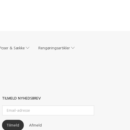
Poser & Sække
Rengøringsartikler
TILMELD NYHEDSBREV
Email-
adresse
Tilmeld
Afmeld