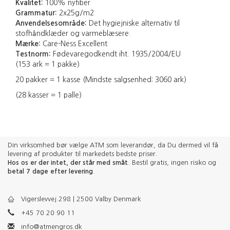
Kvalitet:
100% nyfiber
Grammatur:
2x25g/m2
Anvendelsesområde:
Det hygiejniske alternativ til
stofhåndklæder og varmeblæsere.
Mærke:
Care-Ness Excellent
Testnorm:
Fødevaregodkendt iht. 1935/2004/EU
(153 ark = 1 pakke)
20 pakker = 1 kasse (Mindste salgsenhed: 3060 ark)
(28 kasser = 1 palle)
Din virksomhed bør vælge ATM som leverandør, da Du dermed vil få
levering af produkter til markedets bedste priser.
Hos os er der intet, der står med småt
. Bestil gratis, ingen risiko og
betal 7 dage efter levering
.
Vigerslevvej 298 | 2500 Valby Denmark
+45 70 20 90 11
info@atmengros.dk