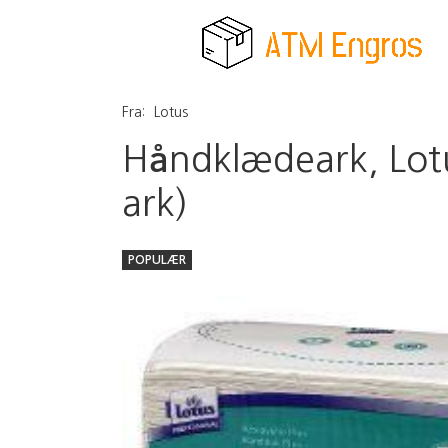
Fra:
Lotus
Håndklædeark, Lotu
ark)
POPULÆR