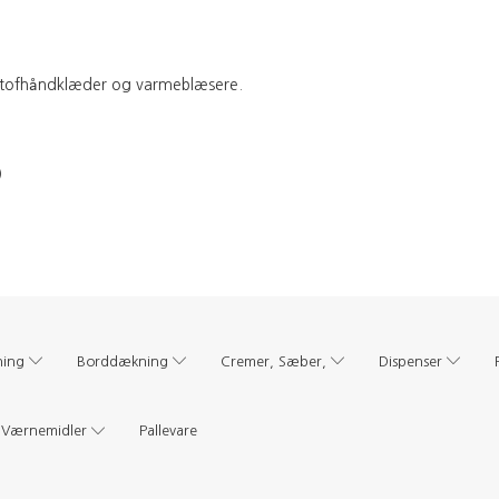
l stofhåndklæder og varmeblæsere.
)
ning
Borddækning
Cremer, Sæber,
Dispenser
Værnemidler
Pallevare