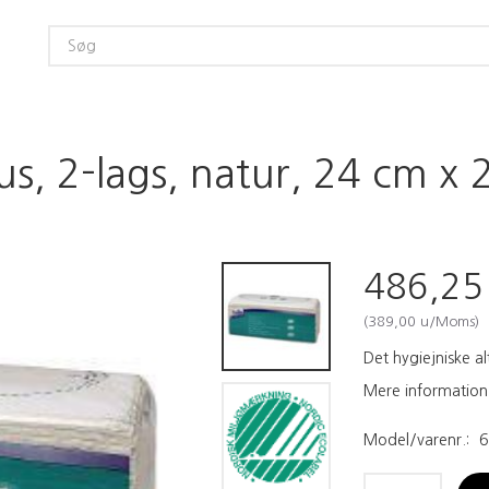
s, 2-lags, natur, 24 cm x
486,2
(
389,00
u/Moms
)
Det hygiejniske a
Mere information
Model/varenr.:
6