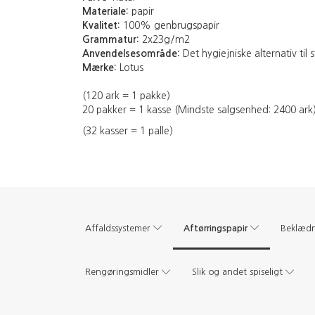
Materiale:
papir
Kvalitet:
100% genbrugspapir
Grammatur:
2x23g/m2
Anvendelsesområde:
Det hygiejniske alternativ ti
Mærke:
Lotus
(120 ark = 1 pakke)
20 pakker = 1 kasse (Mindste salgsenhed: 2400 ark
(32 kasser = 1 palle)
Aftørringspapir
Affaldssystemer
Beklæd
Rengøringsmidler
Slik og andet spiseligt