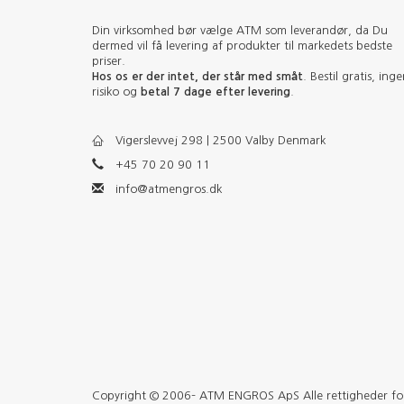
Din virksomhed bør vælge ATM som leverandør, da Du
dermed vil få levering af produkter til markedets bedste
priser.
Hos os er der intet, der står med småt
. Bestil gratis, ing
risiko og
betal 7 dage efter levering
.
Vigerslevvej 298 | 2500 Valby Denmark
+45 70 20 90 11
info@atmengros.dk
Copyright © 2006– ATM ENGROS ApS Alle rettigheder forb