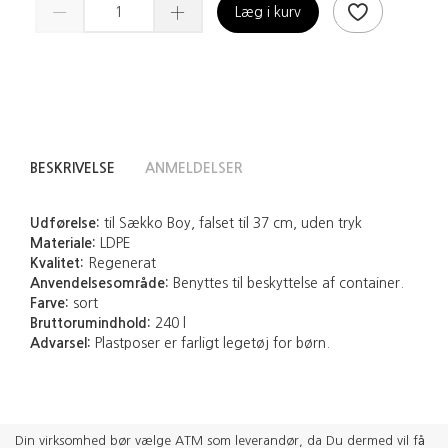
Læg i kurv
BESKRIVELSE
ANMELDELSER
Udførelse:
til Sækko Boy, falset til 37 cm, uden tryk
Materiale:
LDPE
Kvalitet:
Regenerat
Anvendelsesområde:
Benyttes til beskyttelse af container.
Farve:
sort
Bruttorumindhold:
240 l
Advarsel:
Plastposer er farligt legetøj for børn.
Din virksomhed bør vælge ATM som leverandør, da Du dermed vil få