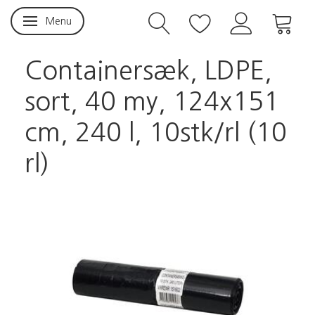
Menu
Skifte navigation
Containersæk, LDPE,
sort, 40 my, 124x151
cm, 240 l, 10stk/rl (10
rl)