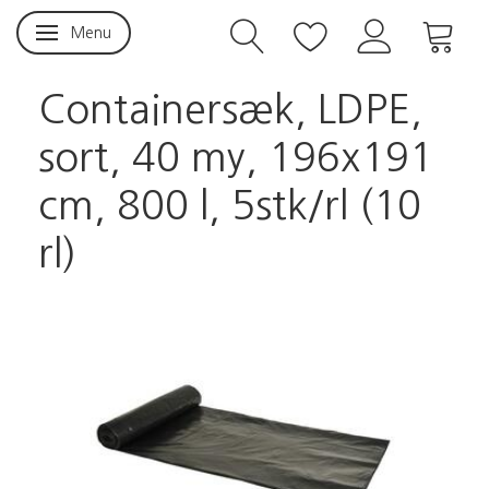
Menu
Skifte navigation
Containersæk, LDPE,
sort, 40 my, 196x191
cm, 800 l, 5stk/rl (10
rl)