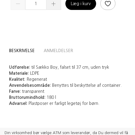
Læg i kurv
BESKRIVELSE
ANMELDELSER
Udførelse:
til Sækko Boy, falset til 37 cm, uden tryk
Materiale:
LDPE
Kvalitet:
Regenerat
Anvendelsesområde:
Benyttes til beskyttelse af container.
Farve:
transparent
Bruttorumindhold:
180 l
Advarsel:
Plastposer er farligt legetøj for børn.
Din virksomhed bør vælge ATM som leverandør, da Du dermed vil få