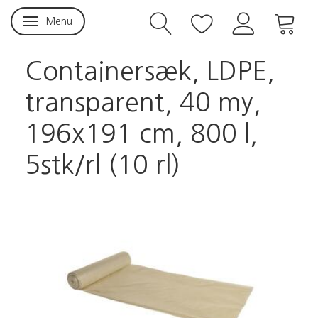
Menu
Skifte navigation
Containersæk, LDPE,
transparent, 40 my,
196x191 cm, 800 l,
5stk/rl (10 rl)