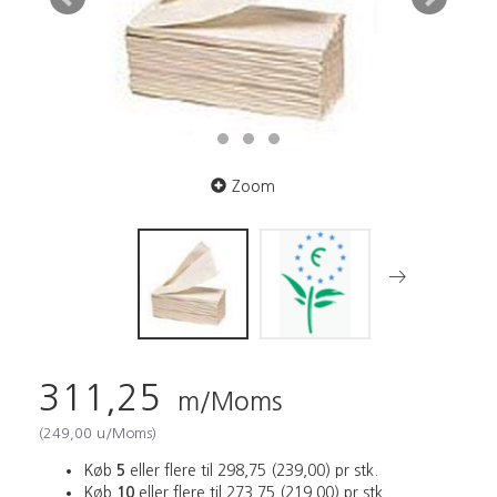
Zoom
311,25
m/Moms
(
249,00
u/Moms
)
Køb
5
eller flere til
298,75
(
239,00
)
pr stk.
Køb
10
eller flere til
273,75
(
219,00
)
pr stk.