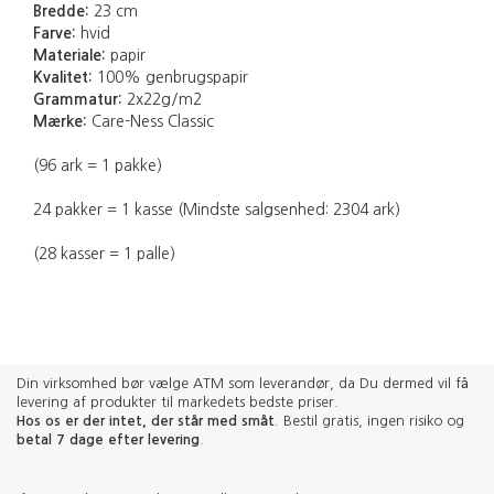
Bredde:
23 cm
Farve:
hvid
Materiale:
papir
Kvalitet:
100% genbrugspapir
Grammatur:
2x22g/m2
Mærke:
Care-Ness Classic
(96 ark = 1 pakke)
24 pakker = 1 kasse (Mindste salgsenhed: 2304 ark)
(28 kasser = 1 palle)
Din virksomhed bør vælge ATM som leverandør, da Du dermed vil få
levering af produkter til markedets bedste priser.
Hos os er der intet, der står med småt
. Bestil gratis, ingen risiko og
betal 7 dage efter levering
.