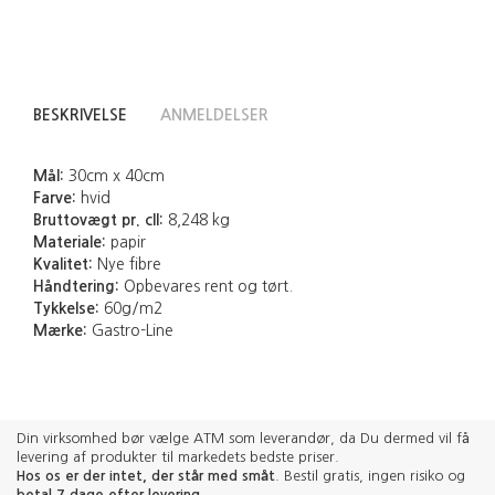
BESKRIVELSE
ANMELDELSER
Mål:
30cm x 40cm
Farve:
hvid
Bruttovægt pr. cll:
8,248 kg
Materiale:
papir
Kvalitet:
Nye fibre
Håndtering:
Opbevares rent og tørt.
Tykkelse:
60g/m2
Mærke:
Gastro-Line
Din virksomhed bør vælge ATM som leverandør, da Du dermed vil få
levering af produkter til markedets bedste priser.
Hos os er der intet, der står med småt
. Bestil gratis, ingen risiko og
betal 7 dage efter levering
.