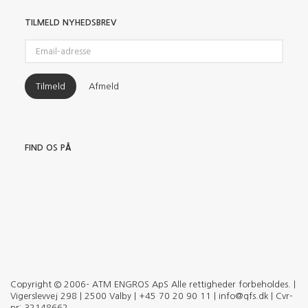
TILMELD NYHEDSBREV
Email-
adresse
Tilmeld
Afmeld
FIND OS PÅ
Copyright © 2006– ATM ENGROS ApS Alle rettigheder forbeholdes. |
Vigerslevvej 298 | 2500 Valby | +45 70 20 90 11 | info@qfs.dk | Cvr-
nr: 32148662