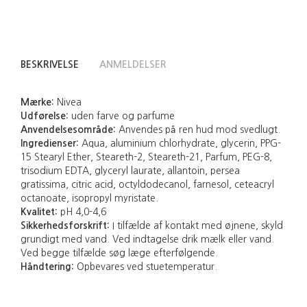
BESKRIVELSE
ANMELDELSER
Mærke:
Nivea
Udførelse:
uden farve og parfume
Anvendelsesområde:
Anvendes på ren hud mod svedlugt.
Ingredienser:
Aqua, aluminium chlorhydrate, glycerin, PPG-
15 Stearyl Ether, Steareth-2, Steareth-21, Parfum, PEG-8,
trisodium EDTA, glyceryl laurate, allantoin, persea
gratissima, citric acid, octyldodecanol, farnesol, ceteacryl
octanoate, isopropyl myristate.
Kvalitet:
pH 4,0-4,6
Sikkerhedsforskrift:
I tilfælde af kontakt med øjnene, skyld
grundigt med vand. Ved indtagelse drik mælk eller vand.
Ved begge tilfælde søg læge efterfølgende.
Håndtering:
Opbevares ved stuetemperatur.