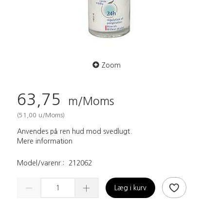
Zoom
63,75
m/Moms
(
51,00
u/Moms
)
Anvendes på ren hud mod svedlugt.
Mere information
Model/varenr.:
212062
Læg i kurv