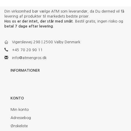
Din virksomhed bør vælge ATM som leverandør, da Du dermed vil få
levering af produkter til markedets bedste priser.
Hos os er der intet, der står med småt
. Bestil gratis, ingen risiko og
betal 7 dage efter levering
.
Vigerslevvej 298 | 2500 Valby Denmark
+45 70 20 90 11
info@atmengros.dk
INFORMATIONER
KONTO
Min konto
Adressebog
Ønskeliste