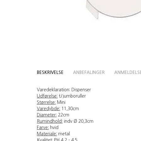
BESKRIVELSE
ANBEFALINGER
ANMELDELS
Varedeklaration:
Dispenser
Udførelse:
t/jumboruller
Størrelse:
Mini
Varedybde:
11,30cm
Diameter:
22cm
Rumindhold:
indv.Ø 20,3cm
Farve:
hvid
Materiale:
metal
Kvalitet:
PH 4,2 - 4,5