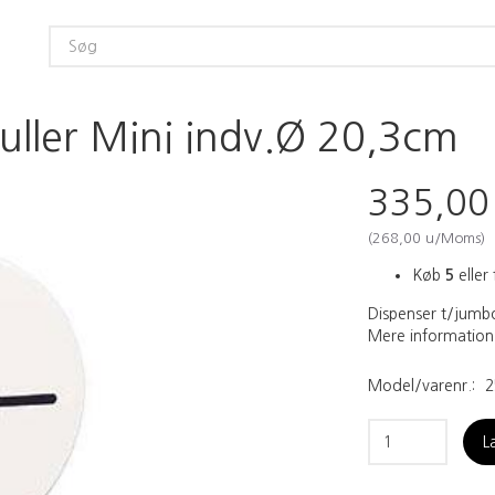
uller Mini indv.Ø 20,3cm
335,0
(
268,00
u/Moms
)
Køb
5
eller 
Dispenser t/jumbo
Mere information
Model/varenr.:
2
L