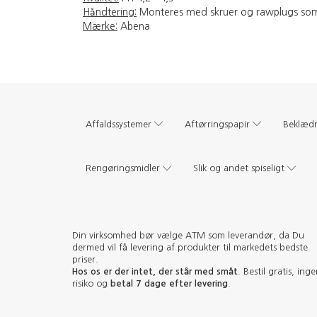
Håndtering:
Monteres med skruer og rawplugs som
Mærke:
Abena
Affaldssystemer
Aftørringspapir
Beklæd
Rengøringsmidler
Slik og andet spiseligt
Din virksomhed bør vælge ATM som leverandør, da Du
dermed vil få levering af produkter til markedets bedste
priser.
Hos os er der intet, der står med småt
. Bestil gratis, ing
risiko og
betal 7 dage efter levering
.