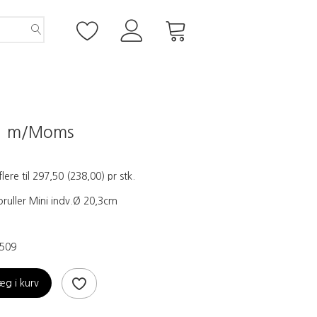
0
m/Moms
flere til
297,50
(
238,00
)
pr stk.
ruller Mini indv.Ø 20,3cm
509
æg i kurv