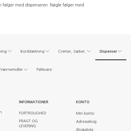
 følger med dispenseren. Nøgle følger med.
Dispenser
ning
Borddækning
Cremer, Sæber,
Værnemidler
Pallevare
INFORMATIONER
KONTO
en
FORTROLIGHED
Min konto
FRAGT OG
Adressebog
LEVERING
Ønskeliste