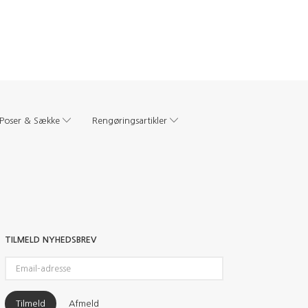
Poser & Sække
Rengøringsartikler
TILMELD NYHEDSBREV
Email-
adresse
Tilmeld
Afmeld