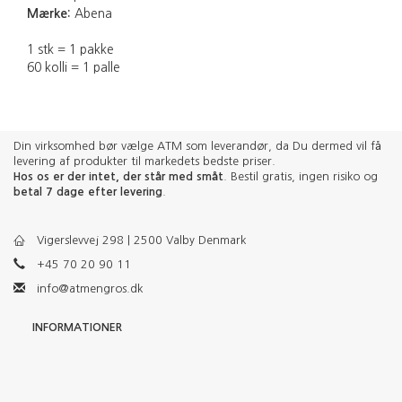
Mærke:
Abena
1 stk = 1 pakke
60 kolli = 1 palle
Din virksomhed bør vælge ATM som leverandør, da Du dermed vil få
levering af produkter til markedets bedste priser.
Hos os er der intet, der står med småt
. Bestil gratis, ingen risiko og
betal 7 dage efter levering
.
Vigerslevvej 298 | 2500 Valby Denmark
+45 70 20 90 11
info@atmengros.dk
INFORMATIONER