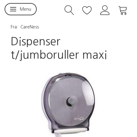
Menu
Skifte navigation
Fra:
CareNess
Dispenser
t/jumboruller maxi