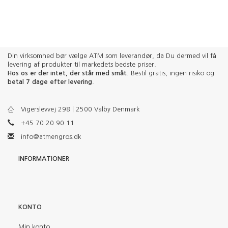
Din virksomhed bør vælge ATM som leverandør, da Du dermed vil få
levering af produkter til markedets bedste priser.
Hos os er der intet, der står med småt
. Bestil gratis, ingen risiko og
betal 7 dage efter levering
.
Vigerslevvej 298 | 2500 Valby Denmark
+45 70 20 90 11
info@atmengros.dk
INFORMATIONER
KONTO
Min konto