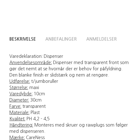
BESKRIVELSE
ANBEFALINGER
ANMELDELSER
Varedeklaration:
Dispenser
Anvendelsesområde:
Dispenser med transparent front som
gør det nemt at se hvornår der er behov for påfyldning.
Den blanke finish er slidstærk og nem at rengøre.
Udførelse:
t/jumboruller
Størrelse:
maxi
Varedybde:
10cm
Diameter:
30cm
Farve:
transparent
Materiale:
Plast
Kvalitet:
PH 4,2 - 4,5
Håndtering:
Monteres med skruer og rawplugs som følger
med dispenseren.
Mærke:
CareNess