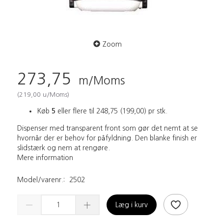
Zoom
273,75
m/Moms
(
219,00
u/Moms
)
Køb
5
eller flere til
248,75
(
199,00
)
pr stk.
Dispenser med transparent front som gør det nemt at se
hvornår der er behov for påfyldning. Den blanke finish er
slidstærk og nem at rengøre.
Mere information
Model/varenr.:
2502
Læg i kurv