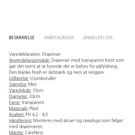
BESKRIVELSE
ANBEFALINGER
ANMELDELSER
Varedeklaration:
Dispenser
Anvendelsesområde:
Dispenser med transparent front som
gør det nemt at se hvornår der er behov for påfyldning.
Den blanke finish er slidstærk og nem at rengøre.
Udførelse:
t/jumboruller
Størrelse:
Mini
Varedybde:
10cm
Diameter:
20cm
Farve:
transparent
Materiale:
Plast
Kvalitet:
PH 4,2 - 4,5
Håndtering:
Monteres med skruer og rawplugs som følger
med dispenseren.
Mærke:
CareNess