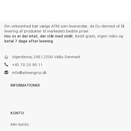
Din virksomhed bør vælge ATM som leverandør, da Du dermed vil få
levering af produkter til markedets bedste priser.
Hos os er der intet, der står med småt
. Bestil gratis, ingen risiko og
betal 7 dage efter levering
.
Vigerslevvej 298 | 2500 Valby Denmark
+45 70 20 90 11
info@atmengros.dk
INFORMATIONER
KONTO
Min konto